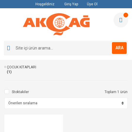
Hoşgeldiniz
Giriş Yap
Üye Ol
ARA
ÇOCUK KİTAPLARI
(1)
Stoktakiler
Toplam 1 ürün