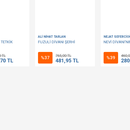
ALİ NİHAT TARLAN
NEJAT SEFERCİO
 TETKİK
FUZULİ DİVANI ŞERHİ
NEVİ DİVANI'NI
0 TL
765,00 TL
460,0
%37
%39
,70 TL
481,95 TL
280