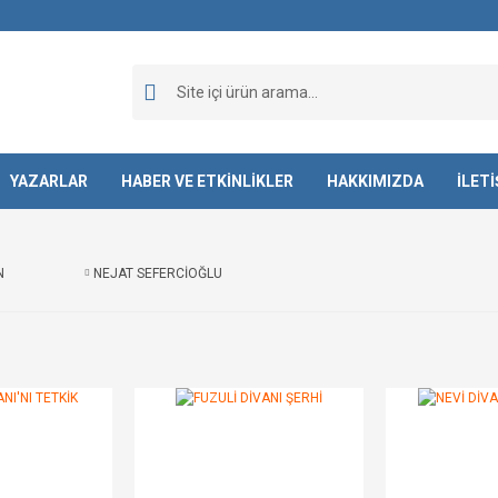
YAZARLAR
HABER VE ETKİNLİKLER
HAKKIMIZDA
İLET
N
NEJAT SEFERCİOĞLU