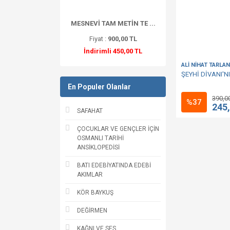
MESNEVİ TAM METİN TE ...
Fiyat :
900,00 TL
İndirimli 450,00 TL
ALİ NİHAT TARLAN
ŞEYHİ DİVANI'NI
En Populer Olanlar
390,0
%37
245
SAFAHAT
ÇOCUKLAR VE GENÇLER İÇİN
OSMANLI TARİHİ
ANSİKLOPEDİSİ
BATI EDEBİYATINDA EDEBİ
AKIMLAR
KÖR BAYKUŞ
DEĞİRMEN
KAĞNI VE SES