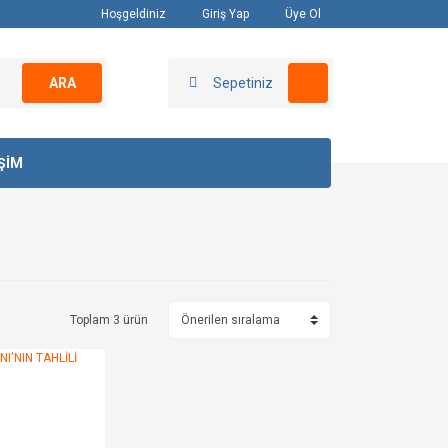
Hoşgeldiniz
Giriş Yap
Üye Ol
ARA
Sepetiniz
İŞİM
Toplam 3 ürün