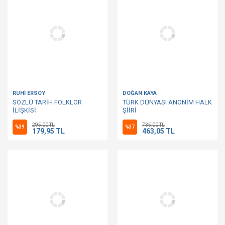
RUHİ ERSOY
DOĞAN KAYA
SÖZLÜ TARİH FOLKLOR
TÜRK DÜNYASI ANONİM HALK
İLİŞKİSİ
ŞİİRİ
295,00 TL
735,00 TL
%39
%37
179,95 TL
463,05 TL