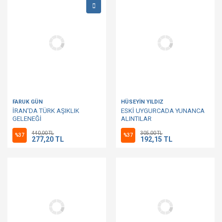
FARUK GÜN
HÜSEYİN YILDIZ
İRAN'DA TÜRK AŞIKLIK
ESKİ UYGURCADA YUNANCA
GELENEĞİ
ALINTILAR
440,00 TL
305,00 TL
%37
%37
277,20 TL
192,15 TL