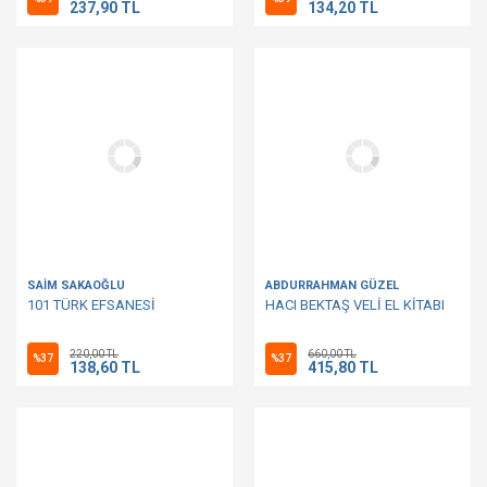
237,90 TL
134,20 TL
SAİM SAKAOĞLU
ABDURRAHMAN GÜZEL
101 TÜRK EFSANESİ
HACI BEKTAŞ VELİ EL KİTABI
220,00 TL
660,00 TL
%37
%37
138,60 TL
415,80 TL