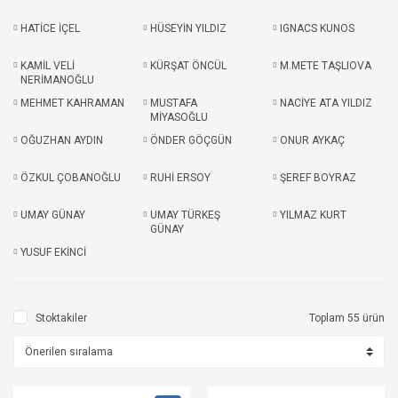
HATİCE İÇEL
HÜSEYİN YILDIZ
IGNACS KUNOS
KAMİL VELİ
KÜRŞAT ÖNCÜL
M.METE TAŞLIOVA
NERİMANOĞLU
MEHMET KAHRAMAN
MUSTAFA
NACİYE ATA YILDIZ
MİYASOĞLU
OĞUZHAN AYDIN
ÖNDER GÖÇGÜN
ONUR AYKAÇ
ÖZKUL ÇOBANOĞLU
RUHİ ERSOY
ŞEREF BOYRAZ
UMAY GÜNAY
UMAY TÜRKEŞ
YILMAZ KURT
GÜNAY
YUSUF EKİNCİ
Stoktakiler
Toplam 55 ürün