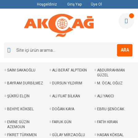
Hoşgeldiniz
Giriş Yap
Üye Ol
ARA
SAİM SAKAOĞLU
ALİ BERAT ALPTEKİN
ABDURRAHMAN
GÜZEL
BAYRAM DURBİLMEZ
DURSUN YILDIRIM
M. ÖCAL OĞUZ
ŞÜKRÜ ELÇİN
ALİ FUAT BİLKAN
ALİ YAKICI
BEHİYE KÖKSEL
DOĞAN KAYA
EBRU ŞENOCAK
EMİNE GÜZİN
FARUK GÜN
FATİH KIRAN
AZEMOUN
FİKRET TÜRKMEN
GÜLAY MİRZAOĞLU
HASAN KÖKSAL