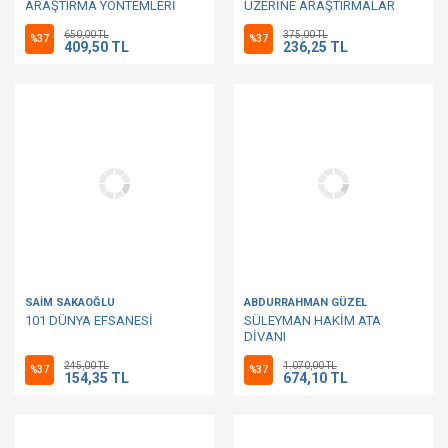
ARAŞTIRMA YÖNTEMLERİ
ÜZERİNE ARAŞTIRMALAR
TARİHİNE GİRİŞ
650,00 TL
375,00 TL
%37
%37
409,50 TL
236,25 TL
SAİM SAKAOĞLU
ABDURRAHMAN GÜZEL
101 DÜNYA EFSANESİ
SÜLEYMAN HAKİM ATA
DİVANI
245,00 TL
1.070,00 TL
%37
%37
154,35 TL
674,10 TL