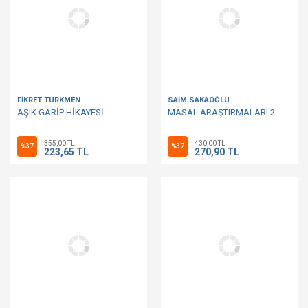
FİKRET TÜRKMEN
SAİM SAKAOĞLU
AŞIK GARİP HİKAYESİ
MASAL ARAŞTIRMALARI 2
355,00 TL
430,00 TL
%37
%37
223,65 TL
270,90 TL