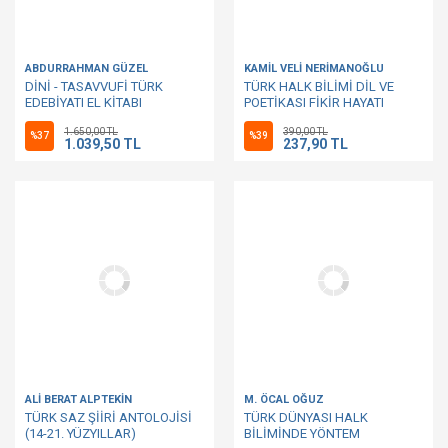
ABDURRAHMAN GÜZEL
KAMİL VELİ NERİMANOĞLU
DİNİ - TASAVVUFİ TÜRK
TÜRK HALK BİLİMİ DİL VE
EDEBİYATI EL KİTABI
POETİKASI FİKİR HAYATI
1.650,00 TL
390,00 TL
%37
%39
1.039,50 TL
237,90 TL
ALİ BERAT ALPTEKİN
M. ÖCAL OĞUZ
TÜRK SAZ ŞİİRİ ANTOLOJİSİ
TÜRK DÜNYASI HALK
(14-21. YÜZYILLAR)
BİLİMİNDE YÖNTEM