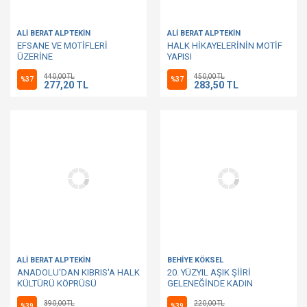
ALİ BERAT ALPTEKİN
ALİ BERAT ALPTEKİN
EFSANE VE MOTİFLERİ
HALK HİKAYELERİNİN MOTİF
ÜZERİNE
YAPISI
440,00 TL
450,00 TL
%37
%37
277,20 TL
283,50 TL
ALİ BERAT ALPTEKİN
BEHİYE KÖKSEL
ANADOLU'DAN KIBRIS'A HALK
20. YÜZYIL AŞIK ŞİİRİ
KÜLTÜRÜ KÖPRÜSÜ
GELENEĞİNDE KADIN
AŞIKLAR
390,00 TL
220,00 TL
%39
%39