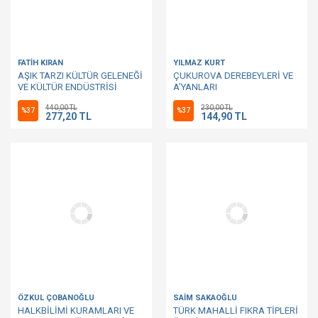
FATİH KIRAN
YILMAZ KURT
AŞIK TARZI KÜLTÜR GELENEĞİ
ÇUKUROVA DEREBEYLERİ VE
VE KÜLTÜR ENDÜSTRİSİ
A’YANLARI
BAĞLAMINDA UNKAPANI
440,00 TL
230,00 TL
PLAKÇILAR ÇARŞISI
%37
%37
277,20 TL
144,90 TL
ÖZKUL ÇOBANOĞLU
SAİM SAKAOĞLU
HALKBİLİMİ KURAMLARI VE
TÜRK MAHALLİ FIKRA TİPLERİ