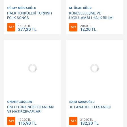
GÜLAY MİRZAOĞLU
M. ÖCAL OĞUZ
HALK TÜRKÜLERİ TURKISH
KÜRESELLEŞME VE
FOLK SONGS
UYGULAMALI HALK BİLİMİ
440,00 TL
20,00 TL
%37
%39
277,20 TL
12,20 TL
ÖNDER GÖÇGÜN
SAİM SAKAOĞLU
ÜNLÜ TÜRK NÜKTEDANLARI
101 ANADOLU EFSANESİ
VE HAZIRCEVAPLARI
190,00 TL
210,00 TL
%39
%37
115,90 TL
132,30 TL