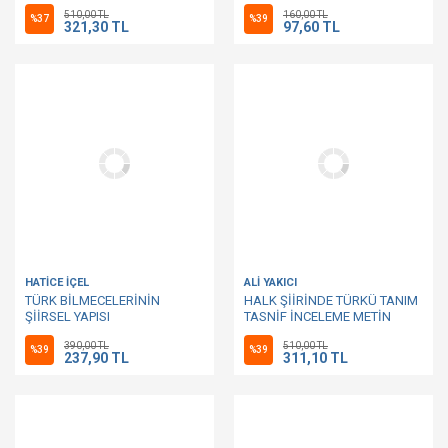
SORUNLARI
510,00 TL
160,00 TL
%37
%39
321,30 TL
97,60 TL
HATİCE İÇEL
ALİ YAKICI
TÜRK BİLMECELERİNİN
HALK ŞİİRİNDE TÜRKÜ TANIM
ŞİİRSEL YAPISI
TASNİF İNCELEME METİN
390,00 TL
510,00 TL
%39
%39
237,90 TL
311,10 TL