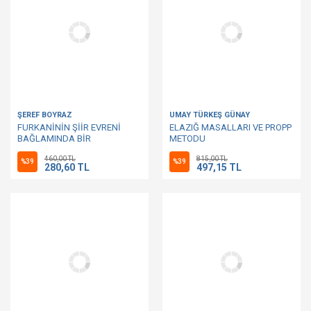
ŞEREF BOYRAZ
UMAY TÜRKEŞ GÜNAY
FURKANİNİN ŞİİR EVRENİ
ELAZIĞ MASALLARI VE PROPP
BAĞLAMINDA BİR
METODU
MONOGRAFİ DENEMESİ
460,00 TL
815,00 TL
%39
%39
280,60 TL
497,15 TL