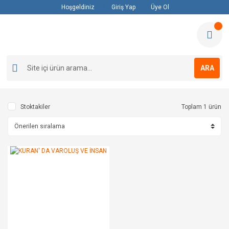
Hoşgeldiniz
Giriş Yap
Üye Ol
ARA
Stoktakiler
Toplam 1 ürün