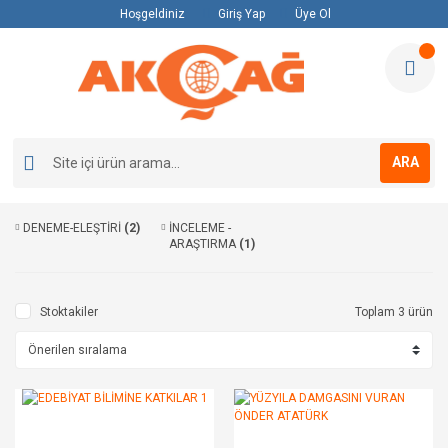
Hoşgeldiniz
Giriş Yap
Üye Ol
ARA
DENEME-ELEŞTİRİ
(2)
İNCELEME -
ARAŞTIRMA
(1)
Stoktakiler
Toplam 3 ürün