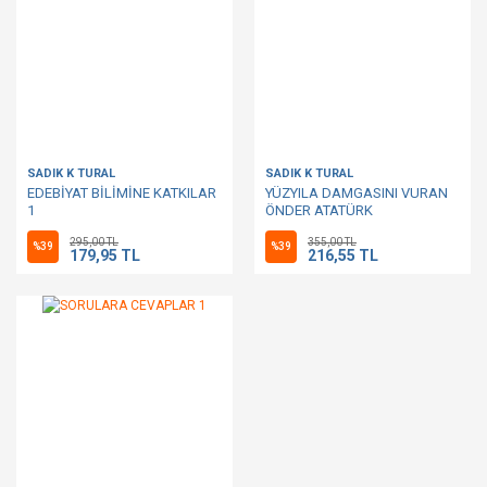
SADIK K TURAL
SADIK K TURAL
EDEBİYAT BİLİMİNE KATKILAR
YÜZYILA DAMGASINI VURAN
1
ÖNDER ATATÜRK
295,00 TL
355,00 TL
%39
%39
179,95 TL
216,55 TL