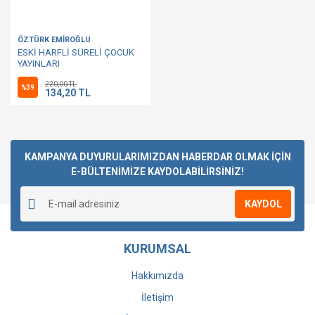
ÖZTÜRK EMİROĞLU
ESKİ HARFLİ SÜRELİ ÇOCUK
YAYINLARI
220,00 TL
%39
134,20 TL
KAMPANYA DUYURULARIMIZDAN HABERDAR OLMAK İÇİN
E-BÜLTENİMİZE KAYDOLABİLİRSİNİZ!
KAYDOL
KURUMSAL
Hakkımızda
İletişim