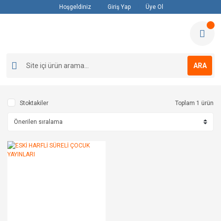
Hoşgeldiniz
Giriş Yap
Üye Ol
ARA
Stoktakiler
Toplam 1 ürün