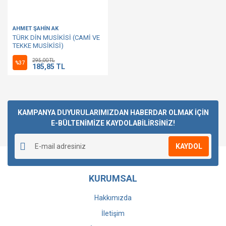
AHMET ŞAHİN AK
TÜRK DİN MUSİKİSİ (CAMİ VE
TEKKE MUSİKİSİ)
295,00 TL
%37
185,85 TL
KAMPANYA DUYURULARIMIZDAN HABERDAR OLMAK İÇİN
E-BÜLTENİMİZE KAYDOLABİLİRSİNİZ!
KAYDOL
KURUMSAL
Hakkımızda
İletişim