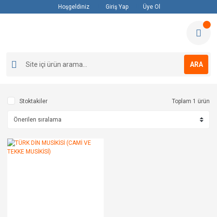
Hoşgeldiniz
Giriş Yap
Üye Ol
ARA
Stoktakiler
Toplam 1 ürün