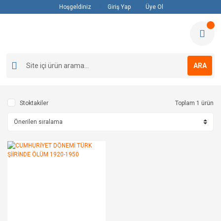
Hoşgeldiniz
Giriş Yap
Üye Ol
ARA
Stoktakiler
Toplam 1 ürün