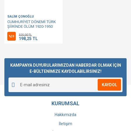
SALİM ÇONOĞLU
CUMHURİYET DÖNEMİ TÜRK
ŞİİRİNDE ÖLÜM 1920-1950
325,00 TL
%39
198,25 TL
KAMPANYA DUYURULARIMIZDAN HABERDAR OLMAK İÇİN
E-BÜLTENİMİZE KAYDOLABİLİRSİNİZ!
KAYDOL
KURUMSAL
Hakkımızda
İletişim