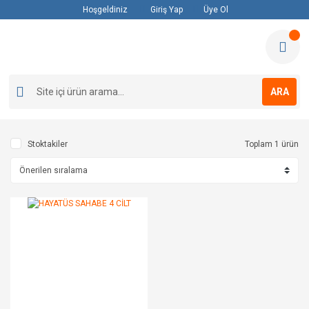
Hoşgeldiniz
Giriş Yap
Üye Ol
ARA
Stoktakiler
Toplam 1 ürün