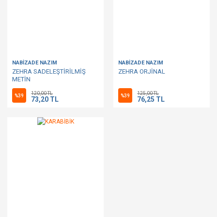
NABİZADE NAZIM
NABİZADE NAZIM
ZEHRA SADELEŞTİRİLMİŞ
ZEHRA ORJİNAL
METİN
120,00 TL
125,00 TL
%39
%39
73,20 TL
76,25 TL