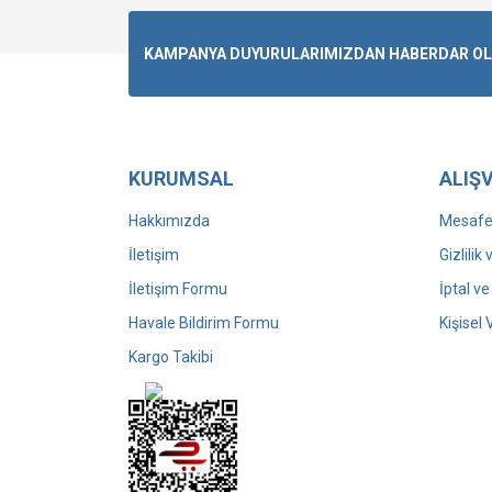
OSMAN ÇEVİKSOY (2)
KAMPANYA DUYURULARIMIZDAN HABERDAR OLMA
ABDULHAKİM KOÇİN (1)
AHMET ALKAN (1)
ALEV TEKİNAY (1)
ALTAN ARASLI (1)
KURUMSAL
ALIŞV
BERNA USLU KAYA (1)
BİLGE ÇİĞDEM ÖZTUNÇ (1)
Hakkımızda
Mesafel
EMİNE ÖZGENÇ (1)
İletişim
Gizlilik
ERDOĞAN CABBAR A. (1)
İletişim Formu
İptal ve
FAZLI NECİP (1)
Havale Bildirim Formu
Kişisel 
GÜLHAN YALÇINKAYA (1)
Kargo Takibi
HAMDİ MERSİN (1)
HAYRİ ATEŞ (1)
HÜZEYME YEŞİM KOÇAK
(1)
İSMAİL YILDIZ (1)