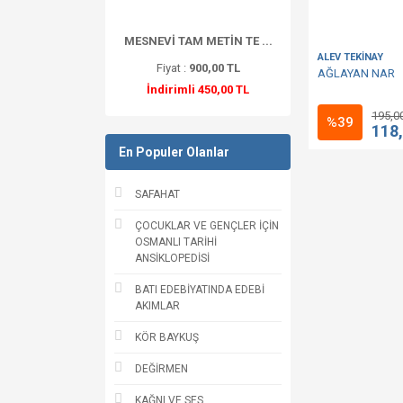
MESNEVİ TAM METİN TE ...
ALEV TEKİNAY
Fiyat :
900,00 TL
AĞLAYAN NAR
İndirimli 450,00 TL
195,0
%39
118
En Populer Olanlar
SAFAHAT
ÇOCUKLAR VE GENÇLER İÇİN
OSMANLI TARİHİ
ANSİKLOPEDİSİ
BATI EDEBİYATINDA EDEBİ
AKIMLAR
KÖR BAYKUŞ
DEĞİRMEN
KAĞNI VE SES