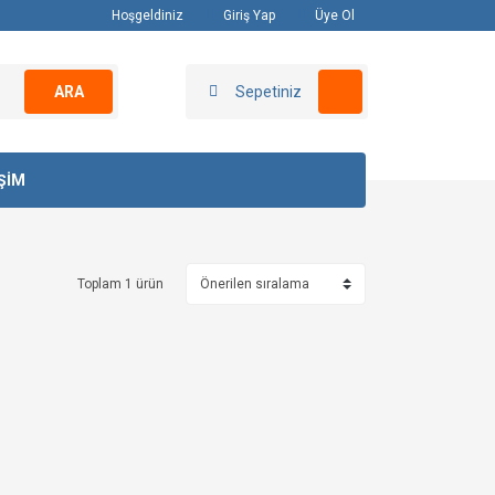
Hoşgeldiniz
Giriş Yap
Üye Ol
ARA
Sepetiniz
İŞİM
Toplam 1 ürün