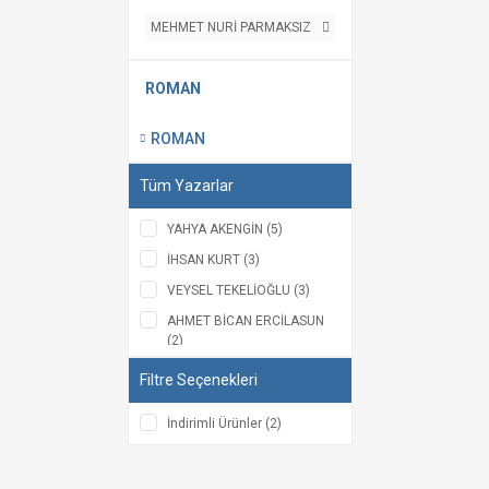
MEHMET NURİ PARMAKSIZ
ROMAN
ROMAN
Tüm Yazarlar
YAHYA AKENGİN (5)
İHSAN KURT (3)
VEYSEL TEKELİOĞLU (3)
AHMET BİCAN ERCİLASUN
(2)
AHMET ERDAL (2)
Filtre Seçenekleri
DURSUN KUVELOĞLU (2)
İndirimli Ürünler (2)
MEHMET DİKİCİ (2)
MEHMET NURİ PARMAKSIZ
(2)