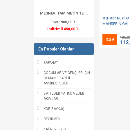
MESNEVİ TAM METİN TE ...
MEHMET NURİ P
Fiyat :
900,00 TL
MAHŞERİN GALİ
İndirimli 450,00 TL
185,0
%39
112
En Populer Olanlar
SAFAHAT
ÇOCUKLAR VE GENÇLER İÇİN
OSMANLI TARİHİ
ANSİKLOPEDİSİ
BATI EDEBİYATINDA EDEBİ
AKIMLAR
KÖR BAYKUŞ
DEĞİRMEN
KAĞNI VE SES