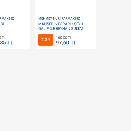
ARMAKSIZ
MEHMET NURİ PARMAKSIZ
Bİ
MAHŞERİN ESRARI / ŞEYH
GALİP İLE BEYHAN SULTAN
AŞKI
0 TL
160,00 TL
%39
,85 TL
97,60 TL