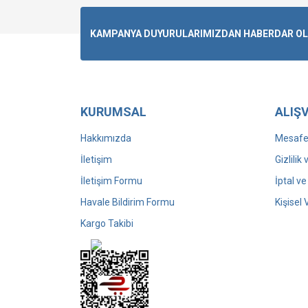
OSMAN ÇEVİKSOY (2)
KAMPANYA DUYURULARIMIZDAN HABERDAR OLMA
ABDULHAKİM KOÇİN (1)
AHMET ALKAN (1)
ALEV TEKİNAY (1)
ALTAN ARASLI (1)
KURUMSAL
ALIŞV
BERNA USLU KAYA (1)
BİLGE ÇİĞDEM ÖZTUNÇ (1)
Hakkımızda
Mesafel
EMİNE ÖZGENÇ (1)
İletişim
Gizlilik
ERDOĞAN CABBAR A. (1)
İletişim Formu
İptal ve
FAZLI NECİP (1)
Havale Bildirim Formu
Kişisel 
GÜLHAN YALÇINKAYA (1)
Kargo Takibi
HAMDİ MERSİN (1)
HAYRİ ATEŞ (1)
HÜZEYME YEŞİM KOÇAK
(1)
İSMAİL YILDIZ (1)