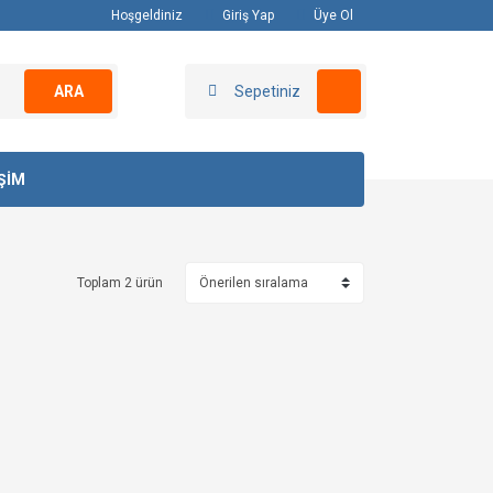
Hoşgeldiniz
Giriş Yap
Üye Ol
ARA
Sepetiniz
İŞİM
Toplam 2 ürün