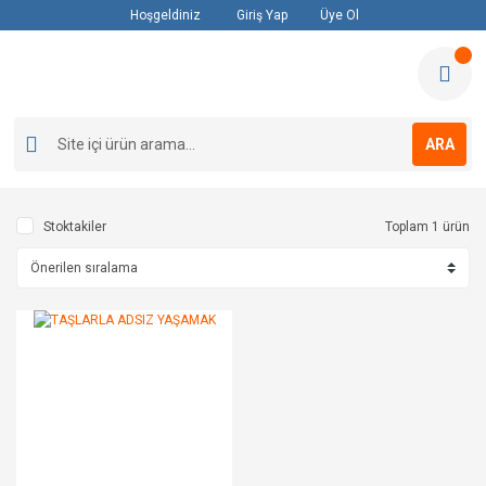
Hoşgeldiniz
Giriş Yap
Üye Ol
ARA
Stoktakiler
Toplam 1 ürün