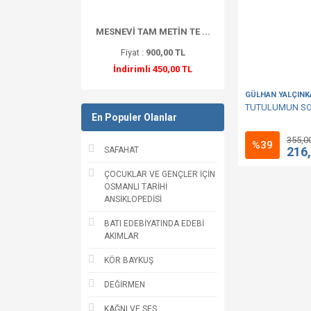
MESNEVİ TAM METİN TE ...
Fiyat :
900,00 TL
İndirimli 450,00 TL
GÜLHAN YALÇINK
TUTULUMUN SON
En Populer Olanlar
355,0
%39
216
SAFAHAT
ÇOCUKLAR VE GENÇLER İÇİN
OSMANLI TARİHİ
ANSİKLOPEDİSİ
BATI EDEBİYATINDA EDEBİ
AKIMLAR
KÖR BAYKUŞ
DEĞİRMEN
KAĞNI VE SES