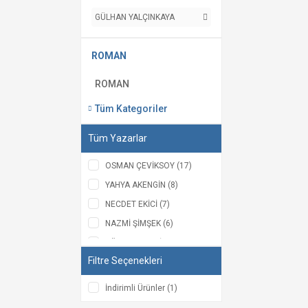
GÜLHAN YALÇINKAYA
ROMAN
ROMAN
Tüm Kategoriler
Tüm Yazarlar
OSMAN ÇEVİKSOY (17)
YAHYA AKENGİN (8)
NECDET EKİCİ (7)
NAZMİ ŞİMŞEK (6)
HÜZEYME YEŞİM KOÇAK
(5)
Filtre Seçenekleri
AHMET BİCAN ERCİLASUN
(4)
İndirimli Ürünler (1)
EMİNE ÖZGENÇ (3)