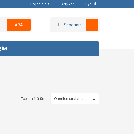
Hoşgeldiniz
Giriş Yap
Üye Ol
ARA
Sepetiniz
İŞİM
Toplam 1 ürün