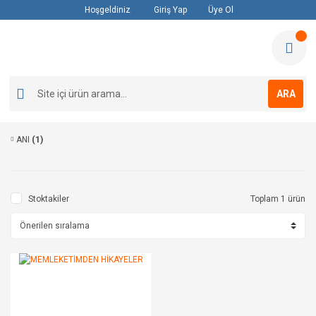
Hoşgeldiniz
Giriş Yap
Üye Ol
ARA
ANI
(1)
Stoktakiler
Toplam 1 ürün