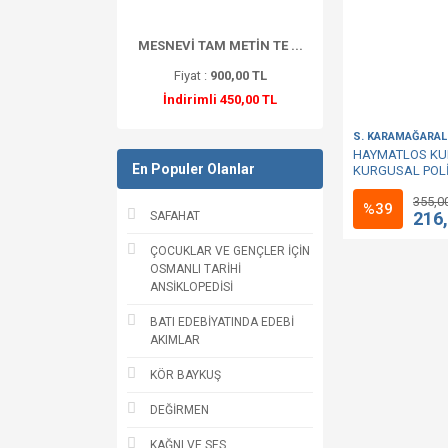
MESNEVİ TAM METİN TE ...
Fiyat :
900,00 TL
İndirimli 450,00 TL
S. KARAMAĞARAL
HAYMATLOS KUM
En Populer Olanlar
KURGUSAL POL
355,0
%39
216
SAFAHAT
ÇOCUKLAR VE GENÇLER İÇİN
OSMANLI TARİHİ
ANSİKLOPEDİSİ
BATI EDEBİYATINDA EDEBİ
AKIMLAR
KÖR BAYKUŞ
DEĞİRMEN
KAĞNI VE SES