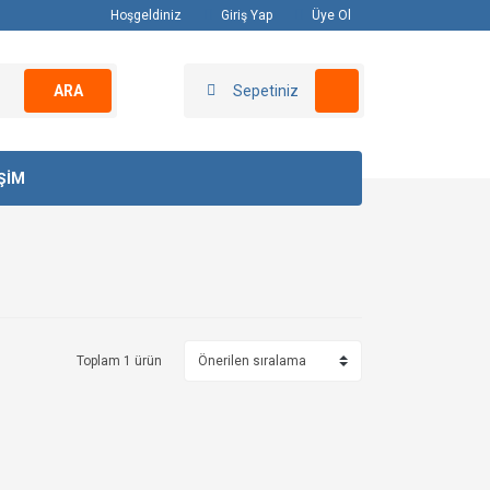
Hoşgeldiniz
Giriş Yap
Üye Ol
ARA
Sepetiniz
İŞİM
Toplam 1 ürün