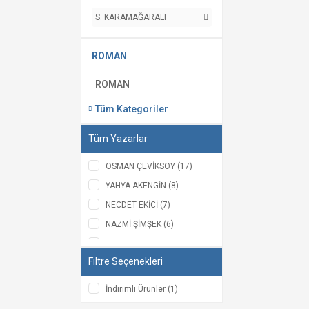
S. KARAMAĞARALI
ROMAN
ROMAN
Tüm Kategoriler
Tüm Yazarlar
OSMAN ÇEVİKSOY (17)
YAHYA AKENGİN (8)
NECDET EKİCİ (7)
NAZMİ ŞİMŞEK (6)
HÜZEYME YEŞİM KOÇAK
(5)
Filtre Seçenekleri
AHMET BİCAN ERCİLASUN
(4)
İndirimli Ürünler (1)
EMİNE ÖZGENÇ (3)