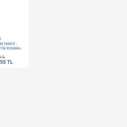
I
 TARİHİ -
İTİK ROMAN-
0 TL
,55 TL