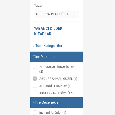
Yazar
ABDURRAHMAN GÜZEL
YABANCI DİLDEKİ
KİTAPLAR
Tüm Kategoriler
Tüm Yazarlar
ZHUMAGALİ İBRAGİMOV
(2)
ABDURRAHMAN GÜZEL (1)
AFTONDİL ERKİNOV (1)
AİDA EYVAZLI GÖYTÜRK
(1)
Filtre Seçenekleri
Balkıya Kasım (1)
BURAK BINARCI (1)
İndirimli Ürünler (1)