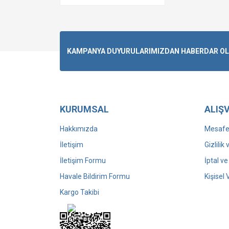
DANDAY YSKAKULY (1)
DİNA ALKEBAYEVA (1)
Elçin İbrahimov (1)
KAMPANYA DUYURULARIMIZDAN HABERDAR OLMA
ERLAN JORABEKULI
ALAŞBAYEV (1)
ERSİN KARTLAŞMIŞ (1)
GULBANU KOSSYMOVA (1)
HALİS BENZER (1)
KURUMSAL
ALIŞV
IŞILAY IŞIKTAŞ SAVA (1)
Hakkımızda
Mesafel
JAHONGİR TURDİEV (1)
İletişim
Gizlilik
KAMİL VELİ NERİMANOĞLU
(1)
İletişim Formu
İptal ve
KASIMCAN SADIKOV (1)
Havale Bildirim Formu
Kişisel 
KASIMOVA ZILOLA (1)
Kargo Takibi
KENAN SEMİZ (1)
NAZİM MURADOV (1)
Nodirxon Hasan (1)