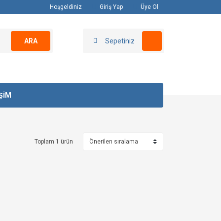
Hoşgeldiniz
Giriş Yap
Üye Ol
ARA
Sepetiniz
İŞİM
Toplam 1 ürün