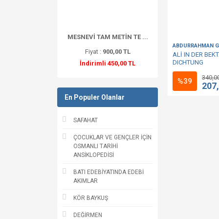
MESNEVİ TAM METİN TE ...
ABDURRAHMAN G
Fiyat :
900,00 TL
ALİ IN DER BEK
DICHTUNG
İndirimli 450,00 TL
340,0
%39
207
En Populer Olanlar
SAFAHAT
ÇOCUKLAR VE GENÇLER İÇİN
OSMANLI TARİHİ
ANSİKLOPEDİSİ
BATI EDEBİYATINDA EDEBİ
AKIMLAR
KÖR BAYKUŞ
DEĞİRMEN