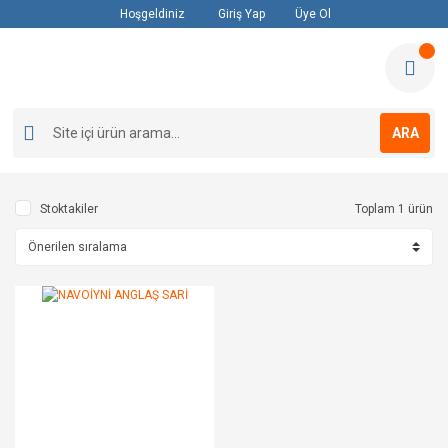
Hoşgeldiniz
Giriş Yap
Üye Ol
ARA
Stoktakiler
Toplam 1 ürün