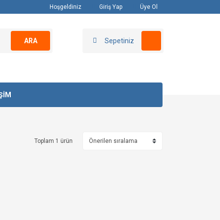
Hoşgeldiniz
Giriş Yap
Üye Ol
ARA
Sepetiniz
İŞİM
Toplam 1 ürün