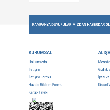
DANDAY YSKAKULY (1)
DİNA ALKEBAYEVA (1)
Elçin İbrahimov (1)
KAMPANYA DUYURULARIMIZDAN HABERDAR OLMA
ERLAN JORABEKULI
ALAŞBAYEV (1)
ERSİN KARTLAŞMIŞ (1)
GULBANU KOSSYMOVA (1)
HALİS BENZER (1)
KURUMSAL
ALIŞV
IŞILAY IŞIKTAŞ SAVA (1)
Hakkımızda
Mesafel
JAHONGİR TURDİEV (1)
İletişim
Gizlilik
KAMİL VELİ NERİMANOĞLU
(1)
İletişim Formu
İptal ve
KASIMCAN SADIKOV (1)
Havale Bildirim Formu
Kişisel 
KASIMOVA ZILOLA (1)
Kargo Takibi
KENAN SEMİZ (1)
NAZİM MURADOV (1)
Nodirxon Hasan (1)