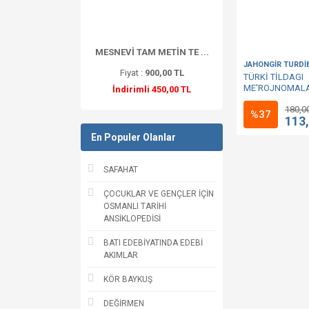
MESNEVİ TAM METİN TE ...
JAHONGİR TURDİ
Fiyat :
900,00 TL
TÜRKİ TİLDAGI
ME'ROJNOMALA
İndirimli 450,00 TL
MİRAÇNAMELE
180,0
%37
113
En Populer Olanlar
SAFAHAT
ÇOCUKLAR VE GENÇLER İÇİN
OSMANLI TARİHİ
ANSİKLOPEDİSİ
BATI EDEBİYATINDA EDEBİ
AKIMLAR
KÖR BAYKUŞ
DEĞİRMEN