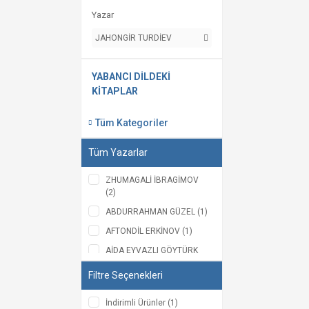
Yazar
JAHONGİR TURDİEV
YABANCI DİLDEKİ
KİTAPLAR
Tüm Kategoriler
Tüm Yazarlar
ZHUMAGALİ İBRAGİMOV
(2)
ABDURRAHMAN GÜZEL (1)
AFTONDİL ERKİNOV (1)
AİDA EYVAZLI GÖYTÜRK
(1)
Filtre Seçenekleri
Balkıya Kasım (1)
BURAK BINARCI (1)
İndirimli Ürünler (1)