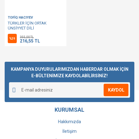
TOFİQ HACIYEV
TÜRKLER İÇİN ORTAK
ÜNSİYYET DİLİ
355,00 TL
%39
216,55 TL
KAMPANYA DUYURULARIMIZDAN HABERDAR OLMAK İÇİN
E-BÜLTENİMİZE KAYDOLABİLİRSİNİZ!
KAYDOL
KURUMSAL
Hakkımızda
İletişim