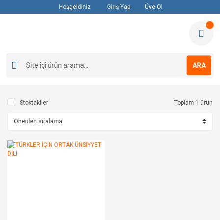
Hoşgeldiniz
Giriş Yap
Üye Ol
ARA
Stoktakiler
Toplam 1 ürün