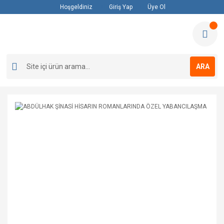
Hoşgeldiniz
Giriş Yap
Üye Ol
ARA