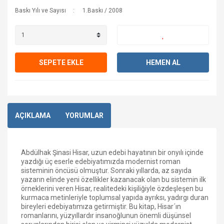
Baskı Yılı ve Sayısı
1.Baskı / 2008
SEPETE EKLE
HEMEN AL
AÇIKLAMA
YORUMLAR
Abdülhak Şinasi Hisar, uzun edebi hayatının bir onyılı içinde
yazdığı üç eserle edebiyatımızda modernist roman
sisteminin öncüsü olmuştur. Sonraki yıllarda, az sayıda
yazarın elinde yeni özellikler kazanacak olan bu sistemin ilk
örneklerini veren Hisar, realitedeki kişiliğiyle özdeşleşen bu
kurmaca metinleriyle toplumsal yapıda ayrıksı, yadırgı duran
bireyleri edebiyatımıza getirmiştir. Bu kitap, Hisar´ın
romanlarını, yüzyıllardır insanoğlunun önemli düşünsel