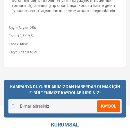
sorunlarından birisi olan ve yirminci yüzyılda modernist
romanın ilgi alanına girip onun başat konusu haline gelen
´yabancılaşma´ açısından inceleme amacını taşımaktadır.
Sayfa Sayısı: 256
Ebat: 13,5*19,5
Kapak: Kuşe
Kağıt: Kitap Kağıdı
Bu ürüne ilk yorumu siz yapın!
KAMPANYA DUYURULARIMIZDAN HABERDAR OLMAK İÇİN
E-BÜLTENİMİZE KAYDOLABİLİRSİNİZ!
Yorum Yaz
KAYDOL
KURUMSAL