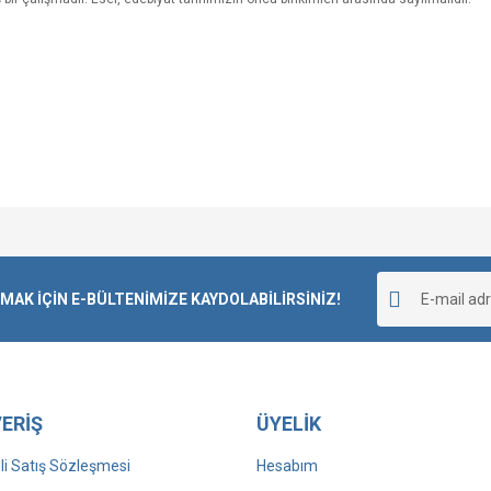
Bu ürüne ilk yorumu siz yapın!
K İÇİN E-BÜLTENİMİZE KAYDOLABİLİRSİNİZ!
Yorum Yaz
ERİŞ
ÜYELİK
i Satış Sözleşmesi
Hesabım