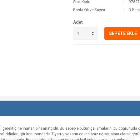
Stok Kodu
97897
Baskı Yılı ve Sayısı
3.Bask
Adet
SEPETE EKLE
gerektiğine inanan bir sanatçıdır. Bu sebeple bütün çalışmalarını bu doğrultuda
ıl iddiaları, şiir konusundadır. Tiyatro, yazarın en iddiasız uğraşı alanı olarak görü
bir çalışmadır. Eser, edebiyat tarihimizin öncü birikimleri arasında sayılmalıdır.