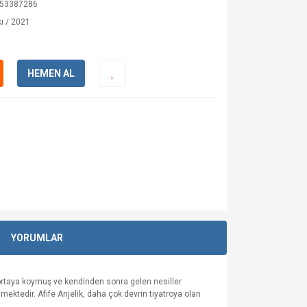
53387286
ı / 2021
HEMEN AL
YORUMLAR
 ortaya koymuş ve kendinden sonra gelen nesiller
lmektedir. Afife Anjelik, daha çok devrin tiyatroya olan