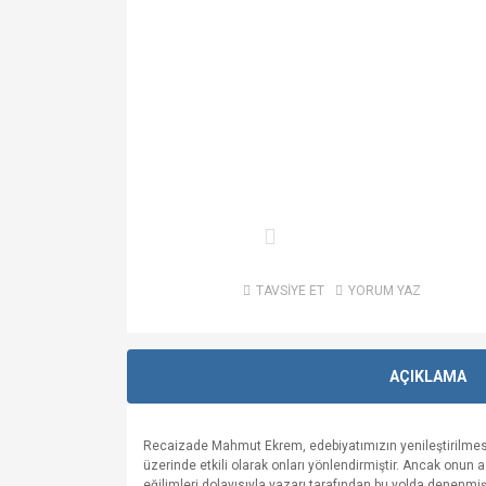
TAVSİYE ET
YORUM YAZ
AÇIKLAMA
Recaizade Mahmut Ekrem, edebiyatımızın yenileştirilmesi 
üzerinde etkili olarak onları yönlendirmiştir. Ancak onun as
eğilimleri dolayısıyla yazarı tarafından bu yolda denenmiş 