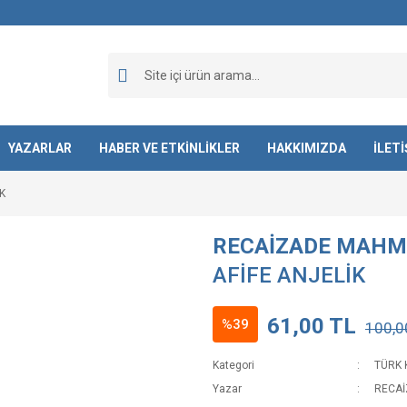
YAZARLAR
HABER VE ETKİNLİKLER
HAKKIMIZDA
İLET
K
RECAİZADE MAHM
AFİFE ANJELİK
61,00 TL
%39
100,0
Kategori
TÜRK 
Yazar
RECA