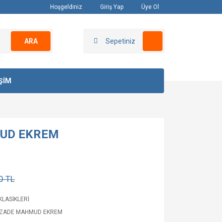
Hoşgeldiniz
Giriş Yap
Üye Ol
ARA
Sepetiniz
İŞİM
UD EKREM
0 TL
KLASİKLERİ
İZADE MAHMUD EKREM