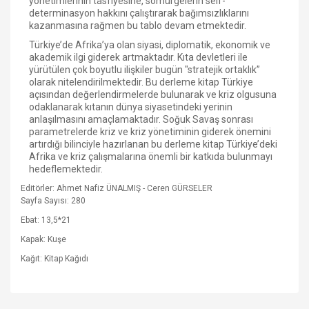
yönetimlerinin tasfiyesine, sömürgelerin self-
determinasyon hakkını çalıştırarak bağımsızlıklarını
kazanmasına rağmen bu tablo devam etmektedir.
Türkiye’de Afrika’ya olan siyasi, diplomatik, ekonomik ve
akademik ilgi giderek artmaktadır. Kıta devletleri ile
yürütülen çok boyutlu ilişkiler bugün "stratejik ortaklık”
olarak nitelendirilmektedir. Bu derleme kitap Türkiye
açısından değerlendirmelerde bulunarak ve kriz olgusuna
odaklanarak kıtanın dünya siyasetindeki yerinin
anlaşılmasını amaçlamaktadır. Soğuk Savaş sonrası
parametrelerde kriz ve kriz yönetiminin giderek önemini
artırdığı bilinciyle hazırlanan bu derleme kitap Türkiye’deki
Afrika ve kriz çalışmalarına önemli bir katkıda bulunmayı
hedeflemektedir.
Editörler: Ahmet Nafiz ÜNALMIŞ - Ceren GÜRSELER
Sayfa Sayısı: 280
Ebat: 13,5*21
Kapak: Kuşe
Kağıt: Kitap Kağıdı