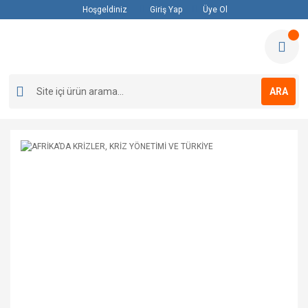
Hoşgeldiniz
Giriş Yap
Üye Ol
ARA