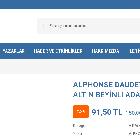
YAZARLAR
HABER VE ETKİNLİKLER
HAKKIMIZDA
İLET
M
ALPHONSE DAUDE
ALTIN BEYİNLİ AD
91,50 TL
%39
150,0
Kategori
HİKAY
Yazar
ALPH