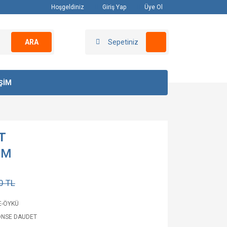
Hoşgeldiniz
Giriş Yap
Üye Ol
ARA
Sepetiniz
İŞİM
T
AM
0 TL
E-ÖYKÜ
ONSE DAUDET