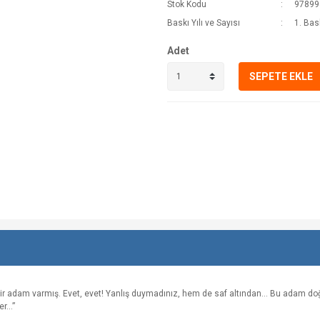
Stok Kodu
97899
Baskı Yılı ve Sayısı
1. Bas
Adet
SEPETE EKLE
bir adam varmış. Evet, evet! Yanlış duymadınız, hem de saf altından… Bu adam do
...”