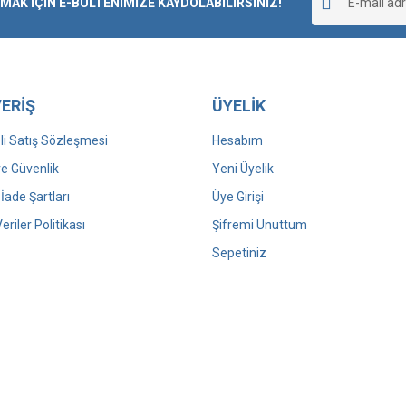
K İÇİN E-BÜLTENİMİZE KAYDOLABİLİRSİNİZ!
Yorum Yaz
ERİŞ
ÜYELİK
i Satış Sözleşmesi
Hesabım
 ve Güvenlik
Yeni Üyelik
 İade Şartları
Üye Girişi
Veriler Politikası
Şifremi Unuttum
Sepetiniz