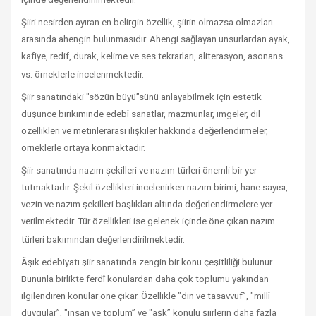
Şiiri nesirden ayıran en belirgin özellik, şiirin olmazsa olmazları
arasında ahengin bulunmasıdır. Ahengi sağlayan unsurlardan ayak,
kafiye, redif, durak, kelime ve ses tekrarları, aliterasyon, asonans
vs. örneklerle incelenmektedir.
Şiir sanatındaki "sözün büyü”sünü anlayabilmek için estetik
düşünce birikiminde edebî sanatlar, mazmunlar, imgeler, dil
özellikleri ve metinlerarası ilişkiler hakkında değerlendirmeler,
örneklerle ortaya konmaktadır.
Şiir sanatında nazım şekilleri ve nazım türleri önemli bir yer
tutmaktadır. Şekil özellikleri incelenirken nazım birimi, hane sayısı,
vezin ve nazım şekilleri başlıkları altında değerlendirmelere yer
verilmektedir. Tür özellikleri ise gelenek içinde öne çıkan nazım
türleri bakımından değerlendirilmektedir.
Âşık edebiyatı şiir sanatında zengin bir konu çeşitliliği bulunur.
Bununla birlikte ferdî konulardan daha çok toplumu yakından
ilgilendiren konular öne çıkar. Özellikle "din ve tasavvuf”, "millî
duygular”, "insan ve toplum” ve "aşk” konulu şiirlerin daha fazla