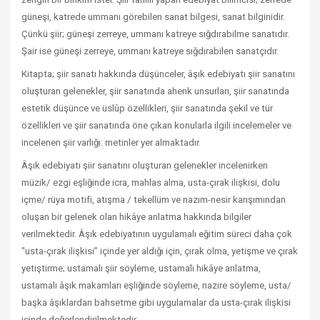
güneşi, katrede ummanı görebilen sanat bilgesi, sanat bilginidir.
Çünkü şiir; güneşi zerreye, ummanı katreye sığdırabilme sanatıdır.
Şair ise güneşi zerreye, ummanı katreye sığdırabilen sanatçıdır.
Kitapta; şiir sanatı hakkında düşünceler, âşık edebiyatı şiir sanatını
oluşturan gelenekler, şiir sanatında ahenk unsurları, şiir sanatında
estetik düşünce ve üslûp özellikleri, şiir sanatında şekil ve tür
özellikleri ve şiir sanatında öne çıkan konularla ilgili incelemeler ve
incelenen şiir varlığı: metinler yer almaktadır.
Âşık edebiyatı şiir sanatını oluşturan gelenekler incelenirken
müzik/ ezgi eşliğinde icra, mahlas alma, usta-çırak ilişkisi, dolu
içme/ rüya motifi, atışma / tekellüm ve nazım-nesir karışımından
oluşan bir gelenek olan hikâye anlatma hakkında bilgiler
verilmektedir. Âşık edebiyatının uygulamalı eğitim süreci daha çok
"usta-çırak ilişkisi” içinde yer aldığı için, çırak olma, yetişme ve çırak
yetiştirme; ustamalı şiir söyleme, ustamalı hikâye anlatma,
ustamalı âşık makamları eşliğinde söyleme, nazire söyleme, usta/
başka âşıklardan bahsetme gibi uygulamalar da usta-çırak ilişkisi
içinde değerlendirilmektedir.