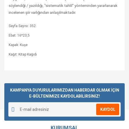
söylendiği / yazıldığı, "sistematik tahlil” yönteminden yararlanarak
incelenen şiir varlığından anlaşılmaktadır.
Sayfa Sayısı: 352
Ebat: 16*23,5
Kapak: Kuşe
Kağıt: Kitap Kağıdı
Bu ürüne ilk yorumu siz yapın!
KAMPANYA DUYURULARIMIZDAN HABERDAR OLMAK İÇİN
E-BÜLTENİMİZE KAYDOLABİLİRSİNİZ!
Yorum Yaz
KAYDOL
KURUMSAL