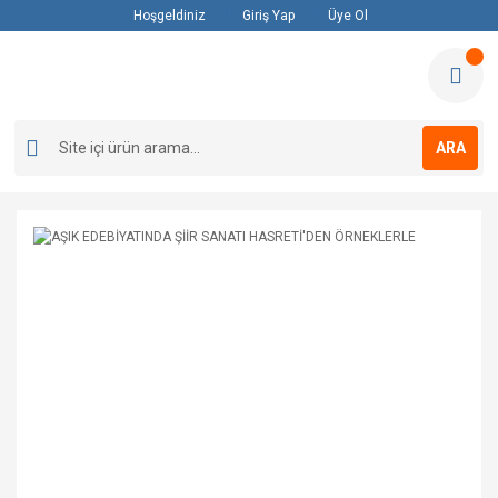
Hoşgeldiniz
Giriş Yap
Üye Ol
ARA