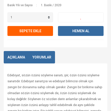
Baskı Yılı ve Sayısı
1. Baskı / 2020
SEPETE EKLE
HEMEN AL
AÇIKLAMA
YORUMLAR
Edebiyat, sözün özünü söyleme sanatı; şiir, özün özünü söyleme
sanatıdır. Edebiyat sanatçısı ve edebiyat bilimcisi olmak için
zengin bir donanıma sahip olmak gerekir. Zengin bir birikime sahip
olmadan sözün özünü söylemek de, özün özünü söylemek de
kolay değildir. Söylenen öz sözden derin anlamlar çıkarabilmek ve
söylenen özün özünü anlayıp tahlil edebilmek de aynı şeklide
zengin bir birikim ister. Şiir tahlili yapan edebiyat bilimcisi; zerrede