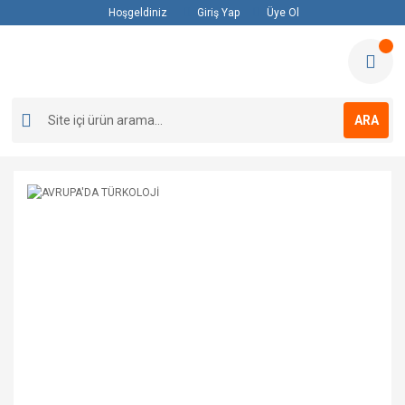
Hoşgeldiniz
Giriş Yap
Üye Ol
ARA