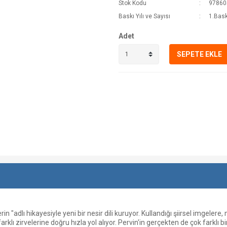
Stok Kodu
97860
Baskı Yılı ve Sayısı
1.Bask
Adet
SEPETE EKLE
n "adlı hikayesiyle yeni bir nesir dili kuruyor. Kullandığı şiirsel imgeler
rklı zirvelerine doğru hızla yol alıyor. Pervin'in gerçekten de çok farklı bi