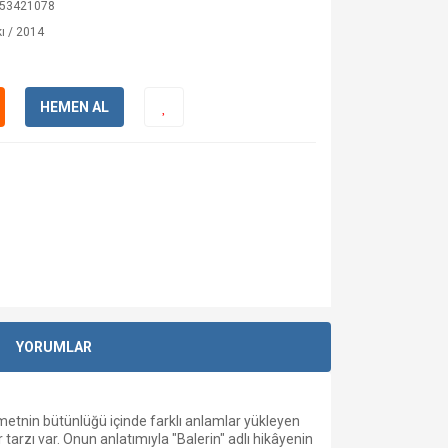
53421078
ı / 2014
HEMEN AL
YORUMLAR
e, metnin bütünlüğü içinde farklı anlamlar yükleyen
r tarzı var. Onun anlatımıyla "Balerin" adlı hikâyenin