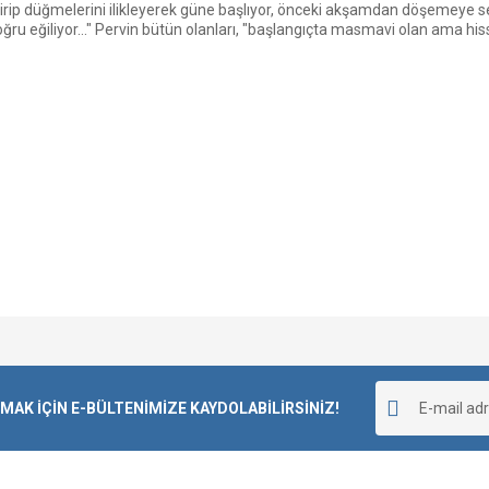
çirip düğmelerini ilikleyerek güne başlıyor, önceki akşamdan döşemeye s
u eğiliyor..." Pervin bütün olanları, "başlangıçta masmavi olan ama hiss
Bu ürüne ilk yorumu siz yapın!
K İÇİN E-BÜLTENİMİZE KAYDOLABİLİRSİNİZ!
Yorum Yaz