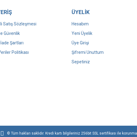
ERİŞ
ÜYELİK
i Satış Sözleşmesi
Hesabım
 ve Güvenlik
Yeni Üyelik
 İade Şartları
Üye Girişi
Veriler Politikası
Şifremi Unuttum
Sepetiniz
© Tüm hakları saklıdır. Kredi kartı bilgileriniz 256bit SSL sertifikası ile korunma