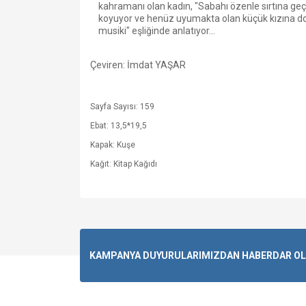
kahramanı olan kadın, "Sabahı özenle sırtına ge
koyuyor ve henüz uyumakta olan küçük kızına doğr
musiki" eşliğinde anlatıyor...
Çeviren: İmdat YAŞAR
Sayfa Sayısı: 159
Ebat: 13,5*19,5
Kapak: Kuşe
Kağıt: Kitap Kağıdı
KAMPANYA DUYURULARIMIZDAN HABERDAR OLMA