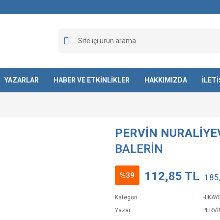
YAZARLAR
HABER VE ETKİNLİKLER
HAKKIMIZDA
İLET
PERVİN NURALİYE
BALERİN
112,85 TL
%39
185
Kategori
HİKAY
Yazar
PERVİ