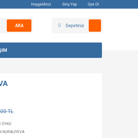
Hoşgeldiniz
Giriş Yap
Üye Ol
ARA
Sepetiniz
İŞİM
VA
,00 TL
E-ÖYKÜ
N NURALİYEVA