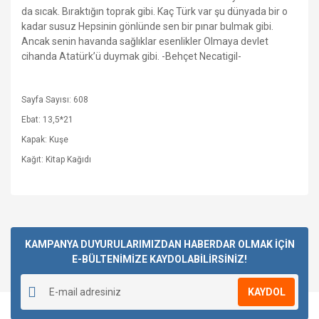
da sıcak. Bıraktığın toprak gibi. Kaç Türk var şu dünyada bir o
kadar susuz Hepsinin gönlünde sen bir pınar bulmak gibi.
Ancak senin havanda sağlıklar esenlikler Olmaya devlet
cihanda Atatürk’ü duymak gibi. -Behçet Necatigil-
Sayfa Sayısı: 608
Ebat: 13,5*21
Kapak: Kuşe
Kağıt: Kitap Kağıdı
Bu ürüne ilk yorumu siz yapın!
KAMPANYA DUYURULARIMIZDAN HABERDAR OLMAK İÇİN
E-BÜLTENİMİZE KAYDOLABİLİRSİNİZ!
Yorum Yaz
KAYDOL