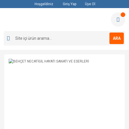
Hoşgeldiniz
Giriş Yap
Üye Ol
ARA