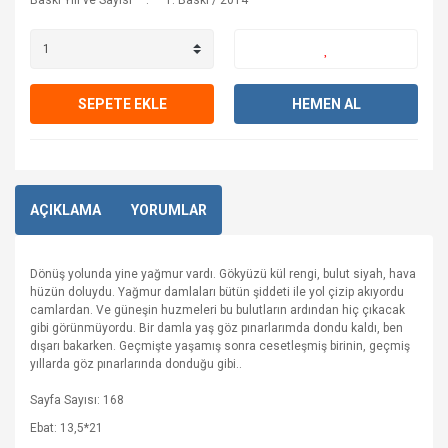
Baskı Yılı ve Sayısı
1. Baskı / 2014
SEPETE EKLE
HEMEN AL
AÇIKLAMA
YORUMLAR
Dönüş yolunda yine yağmur vardı. Gökyüzü kül rengi, bulut siyah, hava
hüzün doluydu. Yağmur damlaları bütün şiddeti ile yol çizip akıyordu
camlardan. Ve güneşin huzmeleri bu bulutların ardından hiç çıkacak
gibi görünmüyordu. Bir damla yaş göz pınarlarımda dondu kaldı, ben
dışarı bakarken. Geçmişte yaşamış sonra cesetleşmiş birinin, geçmiş
yıllarda göz pınarlarında donduğu gibi..
Sayfa Sayısı: 168
Ebat: 13,5*21