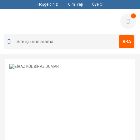
Hoşgeldiniz
Giriş Yap
Üye Ol
ARA