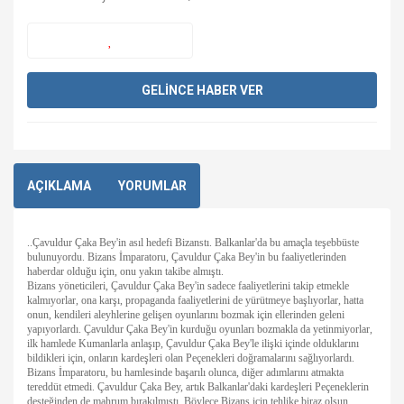
GELİNCE HABER VER
AÇIKLAMA
YORUMLAR
..Çavuldur Çaka Bey'in asıl hedefi Bizanstı. Balkanlar'da bu amaçla teşebbüste
bulunuyordu. Bizans İmparatoru, Çavuldur Çaka Bey'in bu faaliyetlerinden
haberdar olduğu için, onu yakın takibe almıştı.
Bizans yöneticileri, Çavuldur Çaka Bey'in sadece faaliyetlerini takip etmekle
kalmıyorlar, ona karşı, propaganda faaliyetlerini de yürütmeye başlıyorlar, hatta
onun, kendileri aleyhlerine gelişen oyunlarını bozmak için ellerinden geleni
yapıyorlardı. Çavuldur Çaka Bey'in kurduğu oyunları bozmakla da yetinmiyorlar,
ilk hamlede Kumanlarla anlaşıp, Çavuldur Çaka Bey'le ilişki içinde olduklarını
bildikleri için, onların kardeşleri olan Peçenekleri doğramalarını sağlıyorlardı.
Bizans İmparatoru, bu hamlesinde başarılı olunca, diğer adımlarını atmakta
tereddüt etmedi. Çavuldur Çaka Bey, artık Balkanlar'daki kardeşleri Peçeneklerin
desteğinden de mahrum bırakılmıştı. Böylece Bizans için tehlike biraz olsun