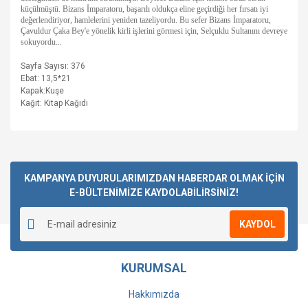
küçülmüştü. Bizans İmparatoru, başarılı oldukça eline geçirdiği her fırsatı iyi
değerlendiriyor, hamlelerini yeniden tazeliyordu. Bu sefer Bizans İmparatoru,
Çavuldur Çaka Bey'e yönelik kirli işlerini görmesi için, Selçuklu Sultanını devreye
sokuyordu...
Sayfa Sayısı: 376
Ebat: 13,5*21
Kapak:Kuşe
Kağıt: Kitap Kağıdı
Bu ürüne ilk yorumu siz yapın!
KAMPANYA DUYURULARIMIZDAN HABERDAR OLMAK İÇİN
E-BÜLTENİMİZE KAYDOLABİLİRSİNİZ!
Yorum Yaz
KAYDOL
KURUMSAL
Hakkımızda