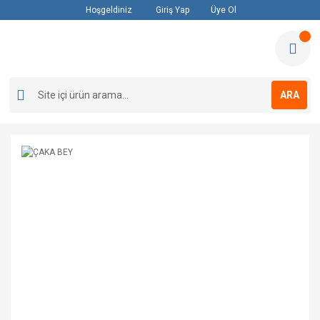
Hoşgeldiniz
Giriş Yap
Üye Ol
ARA