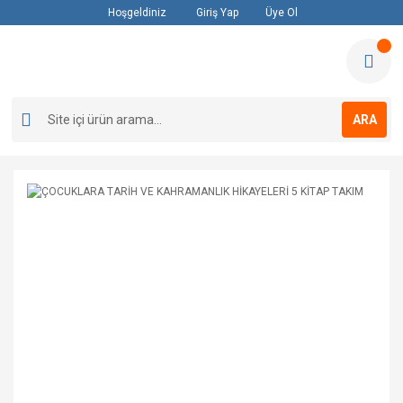
Hoşgeldiniz
Giriş Yap
Üye Ol
ARA