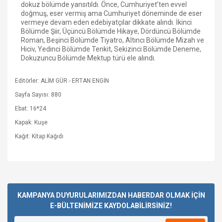
dokuz bölümde yansıtıldı. Önce, Cumhuriyet’ten evvel
doğmuş, eser vermiş ama Cumhuriyet döneminde de eser
vermeye devam eden edebiyatçılar dikkate alındı. İkinci
Bölümde Şiir, Üçüncü Bölümde Hikaye, Dördüncü Bölümde
Roman, Beşinci Bölümde Tiyatro, Altıncı Bölümde Mizah ve
Hiciv, Yedinci Bölümde Tenkit, Sekizinci Bölümde Deneme,
Dokuzuncu Bölümde Mektup türü ele alındı.
Editörler: ALİM GÜR - ERTAN ENGİN
Sayfa Sayısı: 880
Ebat: 16*24
Kapak: Kuşe
Kağıt: Kitap Kağıdı
Bu ürüne ilk yorumu siz yapın!
KAMPANYA DUYURULARIMIZDAN HABERDAR OLMAK İÇİN
E-BÜLTENİMİZE KAYDOLABİLİRSİNİZ!
Yorum Yaz