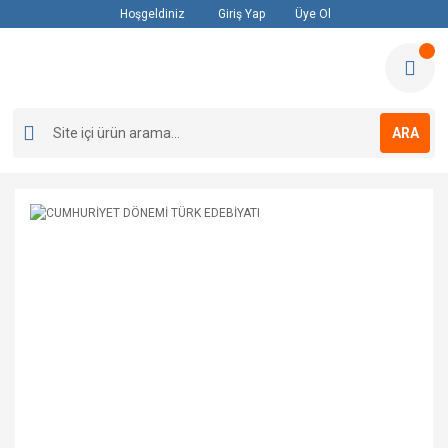
Hoşgeldiniz
Giriş Yap
Üye Ol
ARA