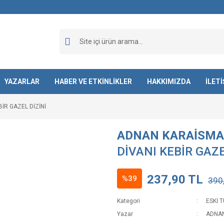
YAZARLAR
HABER VE ETKİNLİKLER
HAKKIMIZDA
İLET
BİR GAZEL DİZİNİ
ADNAN KARAİSMA
DİVANI KEBİR GAZE
237,90 TL
%39
390
Kategori
ESKİ 
Yazar
ADNAN