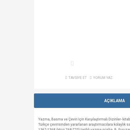
TAVSİYE ET
YORUM YAZ
AÇIKLAMA
Yazma, Basma ve Çeviri Için Karşılaştırmalı Dizinler- kit
Türkçe çevirisinden yararlanan araştırmacılara kolaylık
1367-1368 (Hicri 768-770) tarihli yazma nüsha, B. Furuzanfer’