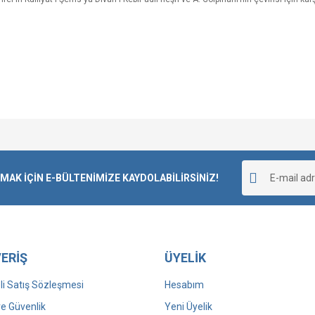
Bu ürüne ilk yorumu siz yapın!
K İÇİN E-BÜLTENİMİZE KAYDOLABİLİRSİNİZ!
Yorum Yaz
ERİŞ
ÜYELİK
i Satış Sözleşmesi
Hesabım
 ve Güvenlik
Yeni Üyelik