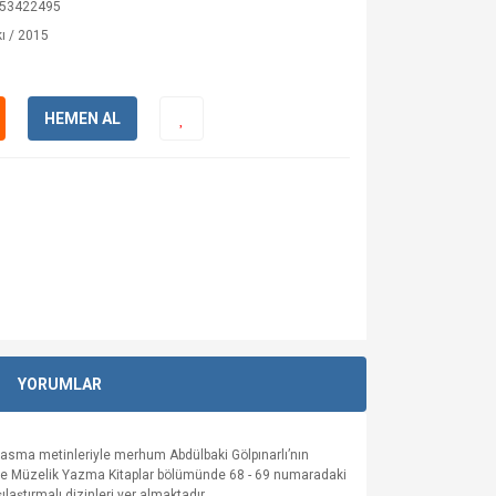
53422495
ı / 2015
HEMEN AL
YORUMLAR
 basma metinleriyle merhum Abdülbaki Gölpınarlı’nın
nde Müzelik Yazma Kitaplar bölümünde 68 - 69 numaradaki
ılaştırmalı dizinleri yer almaktadır.