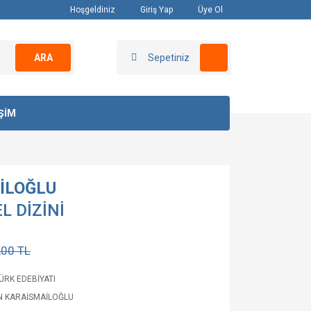
Hoşgeldiniz
Giriş Yap
Üye Ol
ARA
Sepetiniz
İŞİM
İLOĞLU
L DİZİNİ
,00 TL
TÜRK EDEBİYATI
 KARAİSMAİLOĞLU