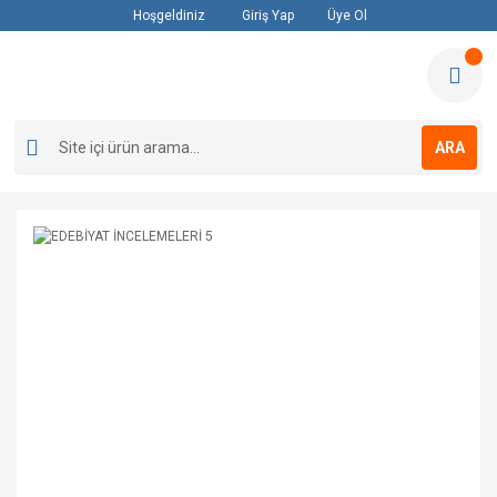
Hoşgeldiniz
Giriş Yap
Üye Ol
ARA