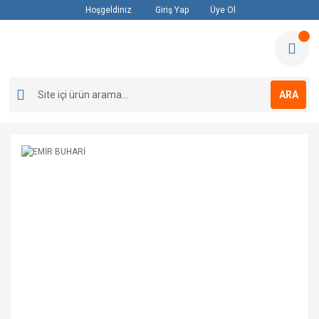
Hoşgeldiniz
Giriş Yap
Üye Ol
ARA