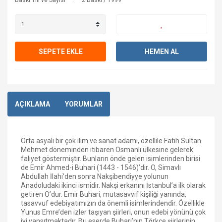
Baskı Yılı ve Sayısı
2.Baskı / 1999
SEPETE EKLE
HEMEN AL
AÇIKLAMA
YORUMLAR
Orta asyalı bir çok ilim ve sanat adamı, özellile Fatih Sultan
Mehmet döneminden itibaren Osmanlı ülkesine gelerek
faliyet göstermiştir. Bunların önde gelen isimlerinden birisi
de Emir Ahmed-i Buhari (1443 - 1546)’dir. O, Simavlı
Abdullah İlahi’den sonra Nakşibendiyye yolunun
Anadoludaki ikinci ismidir. Nakşi erkanını İstanbul’a ilk olarak
getiren O’dur. Emir Buhari, mutasavvıf kişiliği yanında,
tasavvuf edebiyatımızın da önemli isimlerindendir. Özellikle
Yunus Emre’den izler taşıyan şiirleri, onun edebi yönünü çok
iyi yansıtmaktadır. Bu eserde Buhari’nin Tğrkçe şiirlerinin