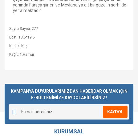
yanında Farsça şiirleri ve Mevlana’ya ait bir gazelin şerhi de
yer almaktadır.
Sayfa Sayısı: 277
Ebat: 13,5*19,5
Kapak: Kuşe
Kağıt: 1.Hamur
Bu ürüne ilk yorumu siz yapın!
KAMPANYA DUYURULARIMIZDAN HABERDAR OLMAK İÇİN
E-BÜLTENİMİZE KAYDOLABİLİRSİNİZ!
Yorum Yaz
KAYDOL
KURUMSAL