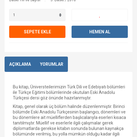
Baskı Yılı ve Sayısı
5. Baskı / 2018
SEPETE EKLE
HEMEN AL
AÇIKLAMA
YORUMLAR
Bu kitap, Üniversteilerimizin Türk Dili ve Edebiyatı bölümleri
ile Türkçe Eğitimi bölümlerinde okutulan Eski Anadolu
Türkçesi dersi göz önünde hazırlanmıştır.
Kitap, genel olarak üç bölüm halinde düzenlenmiştir. Birinci
bölümde Eski Anadolu Türkçesinin başlangıcı, dönemleri ve
bu dönemlere ait müelliflerden başlıcalarıyla eserleri kısaca
tanıtılmıştır. Müellif ve eserlerle ilgili çalışmalar gerek
diplomatlarda gerekse kitabın sonunda bulunan kaynakça
bölümünde verilmiş, bu yolla mümkün olduğu kadar ilgili