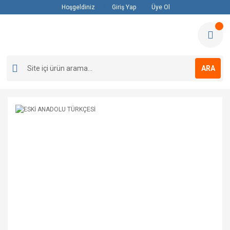
Hoşgeldiniz
Giriş Yap
Üye Ol
ARA