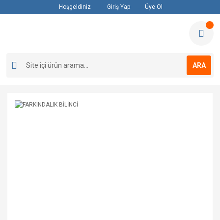
Hoşgeldiniz
Giriş Yap
Üye Ol
ARA