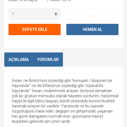
Baskı Yılı ve Sayısı
1. Baskı / 2014
SEPETE EKLE
HEMEN AL
AÇIKLAMA
YORUMLAR
İnsan, ne Aristo'nun söylediği gibi "konuşan / düşünen bir
hayvandır" ne de Eflatun'un söylediği gibi "siyasal bir
hayvandır." İnsan, mükemmeli arayan, bireysel olmaktan
çok bir grubun mensubu olarak hayatını sürdüren, toplumsal
hayat ile ilgili bilinç taşıyan, kendi üstündeki kuvvet/kudreti
tanımak isteyen bir varlıktır. Yaratıcıdır ve bu sayede
özgürlüğünü ifade eder; değişim ve gelişimcidir, yaşanan
her güne damgasını vurmak ister; geçmişine hasret
duyarken gelecek için ümit vardır.