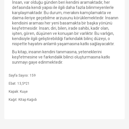
İnsan, var olduğu günden beri kendini aramaktadır, her
defasında kendi yapısı ile ilgili daha fazla bilinmeyenlerle
karşılaşmaktadır. Bu durum, merakını kamçılamakta ve
daima ileriye geçebilme arzusunu körüklemektedir. İnsanın
kendisini araması her yeni basamakta bir başka yönünü
keşfetmesidir. İnsan; diri, bilen, irade sahibi, kadir olan,
işiten, gören, düşünen ve konuşan bir varlıktır. Bu varlığın,
kendisiyle ilgili geliştirebildiği farkındalık bilinç düzeyi, o
nispette hayatını anlamlı yaşamasına katkı sağlayacaktır.
Bu kitap, insanın kendini tanımasına, yeteneklerini
keşfetmesine ve farkındalık bilinci oluşturmasına katkı
sunmayı gaye edinmektedir.
Sayfa Sayısı: 159
Ebat: 13,5*21
Kapak: Kuşe
Kağıt: Kitap Kağıdı