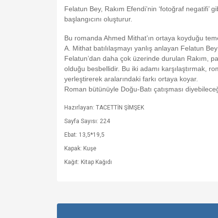
Felatun Bey, Rakım Efendi’nin ‘fotoğraf negatifi’ gibi
başlangıcını oluşturur.
Bu romanda Ahmed Mithat’ın ortaya koyduğu temel kar
A. Mithat batılılaşmayı yanlış anlayan Felatun Be
Felatun’dan daha çok üzerinde durulan Rakım, para 
olduğu besbellidir. Bu iki adamı karşılaştırmak, 
yerleştirerek aralarındaki farkı ortaya koyar.
Roman bütünüyle Doğu-Batı çatışması diyebileceğ
Hazırlayan: TACETTİN ŞİMŞEK
Sayfa Sayısı: 224
Ebat: 13,5*19,5
Kapak: Kuşe
Kağıt: Kitap Kağıdı