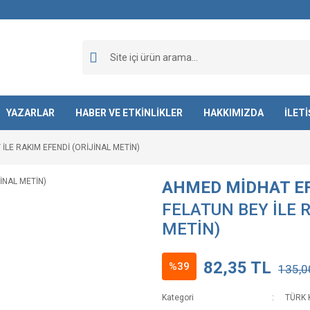
YAZARLAR
HABER VE ETKİNLİKLER
HAKKIMIZDA
İLET
 İLE RAKIM EFENDİ (ORİJİNAL METİN)
AHMED MİDHAT E
FELATUN BEY İLE 
METİN)
82,35 TL
%39
135,0
Kategori
TÜRK 