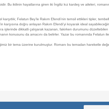
dir. Bu ikilinin hayatlarına giren iki İngiliz kız kardeş ve aileleri, romanı
şıtlık; Felatun Bey’le Rakım Efendi’nin temsil ettikleri tipler, tembellik
y’in karşısına doğru anlayan Rakım Efendi’yi koyarak ideal sayabileceğ
işlerinde dikkatli çalışarak kazanan, fakirken durumunu düzeltebilen ba
romanın konusunu da amacını da belirler. Yazar bu romanında Felatun ile
imiz bir tema üzerine kurulmuştur. Romanı bu temadan hareketle değ
Bu ürüne ilk yorumu siz yapın!