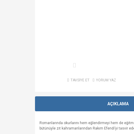
TAVSİYE ET
YORUM YAZ
AÇIKLAMA
Romanlarında okurlarını hem eğlendirmeyi hem de eğitmeyi
bütünüyle zıt kahramanlarından Rakım Efendi’yi tasvir ede