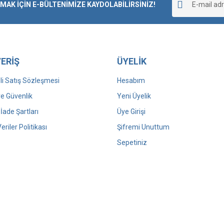
K İÇİN E-BÜLTENİMİZE KAYDOLABİLİRSİNİZ!
Yorum Yaz
ERİŞ
ÜYELİK
i Satış Sözleşmesi
Hesabım
 ve Güvenlik
Yeni Üyelik
 İade Şartları
Üye Girişi
Veriler Politikası
Şifremi Unuttum
Sepetiniz