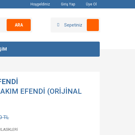
Hoşgeldiniz
Giriş Yap
Üye Ol
ARA
Sepetiniz
İŞİM
FENDİ
RAKIM EFENDİ (ORİJİNAL
0 TL
KLASİKLERİ