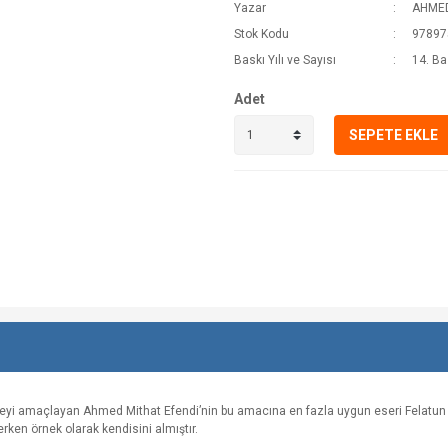
Yazar
AHMED
Stok Kodu
97897
Baskı Yılı ve Sayısı
14. Ba
Adet
SEPETE EKLE
 amaçlayan Ahmed Mithat Efendi’nin bu amacına en fazla uygun eseri Felatun Bey il
rken örnek olarak kendisini almıştır.