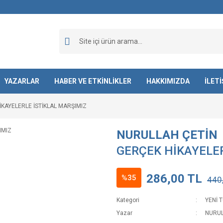
YAZARLAR
HABER VE ETKİNLİKLER
HAKKIMIZDA
İLET
İKAYELERLE İSTİKLAL MARŞIMIZ
NURULLAH ÇETİN
GERÇEK HİKAYELER
286,00 TL
%35
440
Kategori
YENİ 
Yazar
NURUL