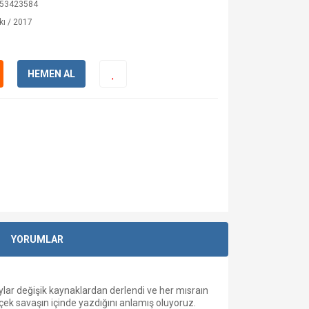
53423584
kı / 2017
HEMEN AL
YORUMLAR
lar değişik kaynaklardan derlendi ve her mısraın
rçek savaşın içinde yazdığını anlamış oluyoruz.