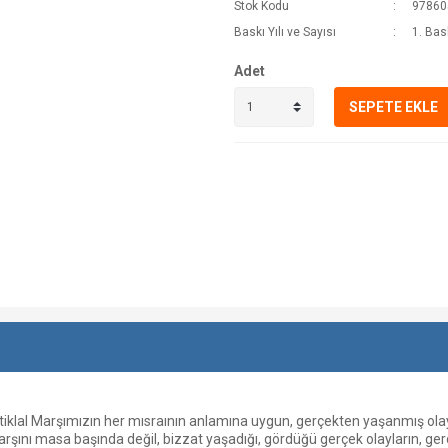
Stok Kodu
97860
Baskı Yılı ve Sayısı
1. Bas
Adet
SEPETE EKLE
tiklal Marşımızın her mısraının anlamına uygun, gerçekten yaşanmış olay
arşını masa başında değil, bizzat yaşadığı, gördüğü gerçek olayların, ge