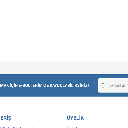
Bu ürüne ilk yorumu siz yapın!
K İÇİN E-BÜLTENİMİZE KAYDOLABİLİRSİNİZ!
Yorum Yaz
ERİŞ
ÜYELİK