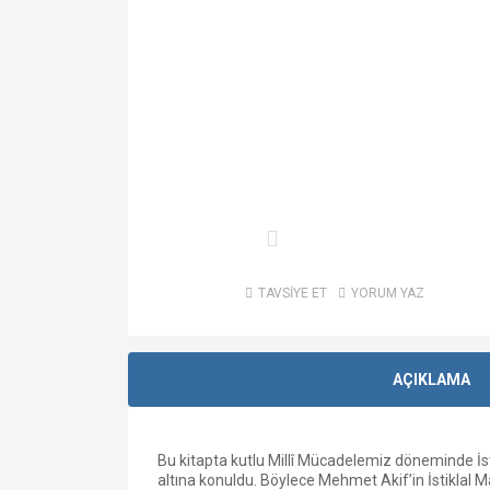
TAVSİYE ET
YORUM YAZ
AÇIKLAMA
Bu kitapta kutlu Millî Mücadelemiz döneminde İs
altına konuldu. Böylece Mehmet Akif’in İstiklal M