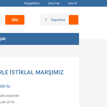
Hoşgeldiniz
Giriş Yap
Üye Ol
ARA
Sepetiniz
İŞİM
LE İSTİKLAL MARŞIMIZ
,00 TL
TÜRK EDEBİYATI
LAH ÇETİN