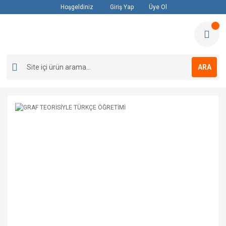
Hoşgeldiniz
Giriş Yap
Üye Ol
ARA