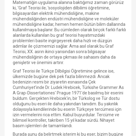
Matematiğin uygulama alanına baktığımız zaman görürüz
ki, 'Graf Teorisi ile; 'sosyolojiden dilbilimi öğretimine,
bilgisayardan elektrik mühendisliğine, makine
mühendisliğinden endüstri mühendisliğine ve moleküler
mühendisliğine kadar, hemen hemen bütün bilim dallarında
kullanılmaya başlanır. Bu cümleden olarak birçok farklı farklı
alanlarda kullanılan bu graf teorisi hayatımızdaki
problemleri basite ingirgeyerek daha hızlı ve düzgün
adımlar ile çözmemizi sağlar. Ama asıl olarak bu Graf
Teorisi, XX. asrın ikinci yarısından sonra bilgisayar
mühendisliğinin de ortaya çıkması ile sahasını daha da
genişletir ve önemini artırır.
Graf Teorisi ile Türkçe Dilbilgisi Öğretimine gelince ise,
ülkemizde bugüne dek pek fazla bilinmezdi. Ancak
bedenizin resmi bir ziyaretin esnasında Çek
Cumhuriyet'inde Dr. Ludek Hrebicek, Türkishe Grammer As
A Grap-Dissertationes' Prague 1971'de basılmış bir eserini
buldum. Gerçekten Hrebicek'in, bir Türkolog ve Tür dostu
olduğunu bu eseri ile daha yakından tanıdım. Bu yakınlık
dolayısıyla kendilerinde bu eserin Türkçeye tercümesi için
izin vermelerini rica ettim. Kabul buyurdular. Tercüme ve
bilimsel kontroller, takriben 15 yıl kadar sürdü. Nihayet
basım işlemleri de tamamlandı.
Burada şunu da belirtmek isterim ki bu eser; bizim bugüne