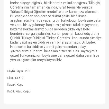
kadar alışageldiğimiz, bildiklerimiz ve kullandığımız 'Dilbigisi
Öğretimi'nin' tamamen dışında, 'Graf teorisiyle yeni bir
Türkçe Dilbigisi Öğretim modeli' olarak karşımıza çıkmıştır.
Bu eser, cidden son derece dikkat çekici bir bilimsel
araştırmadır. Hem de yabancı bir Türkologun böylesine çetin
ve zorlu bir uygulamayı başlatmış olması takdire şayandır.
bazı meslektaşlarımız bu da nereden çıktı? diye belki
bendenizi sorgulayabilirler. Bunun peşinen kabul ediyorum.
Çünkü 'Türkçe Dilbilgisi-Türkçe Öğretimi' konusunda şimdiye
kadar yapılmış en ciddi ve yeni bir araştırmadır. Dr. Ludek
Hrebicek'e bu ciddi ve verimli çalışmasından dolayı
şükranlarımı sunarım. İnşaallah bizler de 'Ses Bayrağımız'
güzel Türkçemiz için böylesine daha güzel, daha verimli ve
yeni araştırmalar oraya koyabiliriz.
Sayfa Sayısı: 232
Ebat: 13,5*21
Kapak: Kuşe
Kağıt: Kitap Kağıdı