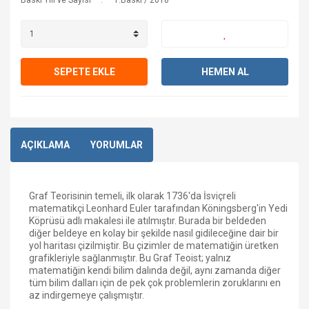
Baskı Yılı ve Sayısı
1.Baskı / 2018
SEPETE EKLE
HEMEN AL
AÇIKLAMA
YORUMLAR
Graf Teorisinin temeli, ilk olarak 1736'da İsviçreli
matematikçi Leonhard Euler tarafından Köningsberg'in Yedi
Köprüsü adlı makalesi ile atılmıştır. Burada bir beldeden
diğer beldeye en kolay bir şekilde nasıl gidileceğine dair bir
yol haritası çizilmiştir. Bu çizimler de matematiğin üretken
grafikleriyle sağlanmıştır. Bu Graf Teoist; yalnız
matematiğin kendi bilim dalında değil, aynı zamanda diğer
tüm bilim dalları için de pek çok problemlerin zoruklarını en
az indirgemeye çalışmıştır.