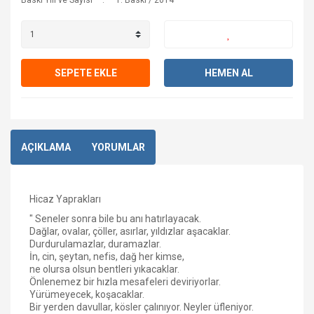
Baskı Yılı ve Sayısı
1. Baskı / 2014
SEPETE EKLE
HEMEN AL
AÇIKLAMA
YORUMLAR
Hicaz Yaprakları
" Seneler sonra bile bu anı hatırlayacak.
Dağlar, ovalar, çöller, asırlar, yıldızlar aşacaklar.
Durdurulamazlar, duramazlar.
İn, cin, şeytan, nefis, dağ her kimse,
ne olursa olsun bentleri yıkacaklar.
Önlenemez bir hızla mesafeleri deviriyorlar.
Yürümeyecek, koşacaklar.
Bir yerden davullar, kösler çalınıyor. Neyler üfleniyor.