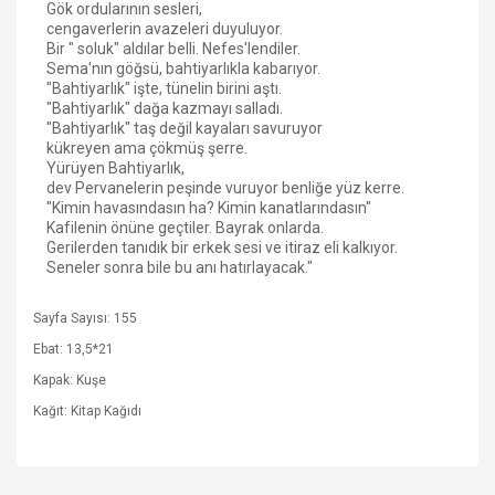
Gök ordularının sesleri,
cengaverlerin avazeleri duyuluyor.
Bir " soluk" aldılar belli. Nefes'lendiler.
Sema'nın göğsü, bahtiyarlıkla kabarıyor.
"Bahtiyarlık" işte, tünelin birini aştı.
"Bahtiyarlık" dağa kazmayı salladı.
"Bahtiyarlık" taş değil kayaları savuruyor
kükreyen ama çökmüş şerre.
Yürüyen Bahtiyarlık,
dev Pervanelerin peşinde vuruyor benliğe yüz kerre.
"Kimin havasındasın ha? Kimin kanatlarındasın"
Kafilenin önüne geçtiler. Bayrak onlarda.
Gerilerden tanıdık bir erkek sesi ve itiraz eli kalkıyor.
Seneler sonra bile bu anı hatırlayacak."
Sayfa Sayısı: 155
Ebat: 13,5*21
Kapak: Kuşe
Kağıt: Kitap Kağıdı