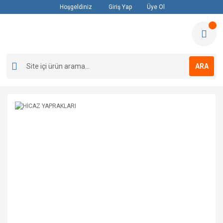
Hoşgeldiniz
Giriş Yap
Üye Ol
ARA