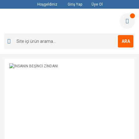
Hoşgeldiniz
Giriş Yap
Üye Ol
ARA