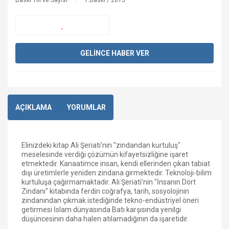
Baskı Yılı ve Sayısı
1.Baskı / 2015
GELİNCE HABER VER
AÇIKLAMA
YORUMLAR
Elinizdeki kitap Ali Şeriati'nin "zindandan kurtuluş"
meselesinde verdiği çözümün kifayetsizliğine işaret
etmektedir. Kanaatimce insan, kendi ellerinden çıkan tabiat
dışı üretimlerle yeniden zindana girmektedir. Teknoloji-bilim
kurtuluşa çağırmamaktadır. Ali Şeriati'nin "İnsanın Dört
Zindanı" kitabında ferdin coğrafya, tarih, sosyolojinin
zindanından çıkmak istediğinde tekno-endüstriyel öneri
getirmesi İslam dünyasında Batı karşısında yenilgi
düşüncesinin daha halen atılamadığının da işaretidir.