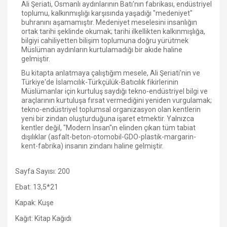
Ali Şeriati, Osmanlı aydınlarının Batı'nın fabrikası, endüstriyel
toplumu, kalkınmışlığı karşısında yaşadığı "medeniyet"
buhranını aşamamıştır. Medeniyet meselesini insanlığın
ortak tarihi şeklinde okumak; tarihi ilkellikten kalkınmışlığa,
bilgiyi cahiliyetten bilişim toplumuna doğru yürütmek
Müslüman aydınların kurtulamadığı bir akıde haline
gelmiştir.
Bu kitapta anlatmaya çalıştığım mesele, Ali Şeriati'nin ve
Türkiye'de İslamcılık-Türkçülük-Batıcılık fikirlerinin
Müslümanlar için kurtuluş saydığı tekno-endüstriyel bilgi ve
araçlarının kurtuluşa fırsat vermediğini yeniden vurgulamak;
tekno-endüstriyel toplumsal organizasyon olan kentlerin
yeni bir zindan oluşturduğuna işaret etmektir. Yalnızca
kentler değil, "Modern İnsan"ın elinden çıkan tüm tabiat
dışılıklar (asfalt-beton-otomobil-GDO-plastik-margarin-
kent-fabrika) insanın zindanı haline gelmiştir.
Sayfa Sayısı: 200
Ebat: 13,5*21
Kapak: Kuşe
Kağıt: Kitap Kağıdı