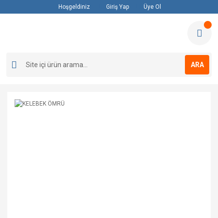
Hoşgeldiniz
Giriş Yap
Üye Ol
ARA