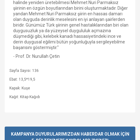
halinde yeniden üretebilmesi Mehmet Nuri Parmaksız
şiirinin en özgün boyutlarından birini oluşturmaktadır. Diğer
yandan Mehmet Nuri Parmaksız şiirin en hassas damarı
olan duyguda derinlik meselesini en iyi anlayan şairlerden
biridir. Günümüz Türk şiirinin genel hastalıklarından biri olan
duygusuzluk ya da yüzeysel duygululuk açmazına
düşmediği gibi, kelebek kanadı hassasiyetindeki ince ve
derin duygusal eğilimi bütün yoğunluğuyla sergileyebilme
başarısını göstermiştir."
- Prof. Dr. Nurullah Çetin
Sayfa Sayısı: 136
Ebat: 13,5*19,5
Kapak: Kuşe
Kağıt: Kitap Kağıdı
Bu ürüne ilk yorumu siz yapın!
KAMPANYA DUYURULARIMIZDAN HABERDAR OLMAK İÇİN