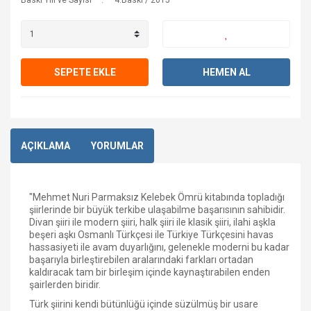
Baskı Yılı ve Sayısı
4.Baskı / 2015
SEPETE EKLE
HEMEN AL
AÇIKLAMA
YORUMLAR
"Mehmet Nuri Parmaksız Kelebek Ömrü kitabında topladığı
şiirlerinde bir büyük terkibe ulaşabilme başarısının sahibidir.
Divan şiiri ile modern şiiri, halk şiiri ile klasik şiiri, ilahi aşkla
beşeri aşkı Osmanlı Türkçesi ile Türkiye Türkçesini havas
hassasiyeti ile avam duyarlığını, gelenekle moderni bu kadar
başarıyla birleştirebilen aralarındaki farkları ortadan
kaldıracak tam bir birleşim içinde kaynaştırabilen enden
şairlerden biridir.
Türk şiirini kendi bütünlüğü içinde süzülmüş bir usare