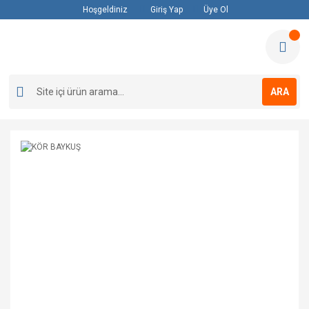
Hoşgeldiniz
Giriş Yap
Üye Ol
ARA