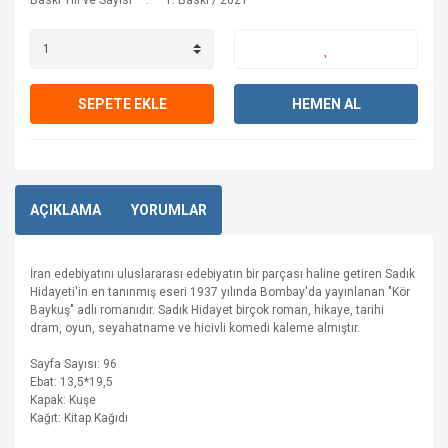
Baskı Yılı ve Sayısı
1. Baskı / 2021
SEPETE EKLE
HEMEN AL
AÇIKLAMA
YORUMLAR
İran edebiyatını uluslararası edebiyatın bir parçası haline getiren Sadık
Hidayeti'in en tanınmış eseri 1937 yılında Bombay'da yayınlanan "Kör
Baykuş" adlı romanıdır. Sadık Hidayet birçok roman, hikaye, tarihi
dram, oyun, seyahatname ve hicivli komedi kaleme almıştır.
Sayfa Sayısı: 96
Ebat: 13,5*19,5
Kapak: Kuşe
Kağıt: Kitap Kağıdı