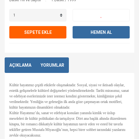
Baskı Yılı ve Sayısı
1.Baskı / 1999
SEPETE EKLE
HEMEN AL
AÇIKLAMA
YORUMLAR
Kültür hayatımız çeşitli etkilerle oluşmaktadır. Sosyal, siyasi ve iktisadi olaylar,
estetik gelişmelerle kültürel değişmeleri yönlendirmektedir. Tarihi mirasımız, sanat
ve edebiyat eserlerimizde ister istemez kendini göstermekte, kimliğimize şekil
verilmektedir. Yeniliğin ve geleneğin ilk anda göze çarpmayan ortak motifleri,
kültür hayatımızın dinamikleri olmaktadır.
Kültür Hayatımız’da, sanat ve edebiyat konuları yanında kimlik ve üslup
meseleleri ile kültür politikaları da tartışılıyor. Dört ana başlık altında düzenlenen
kitapta, bir romancı dikkatiyle kültür hayatımızı tasvir eden ve ested bir tavırla
teklifler getiren Mustafa Miyasoğlu’nun, hepsi birer sohbet tarzındaki yazılarını
zevkle okuyacaksınız.