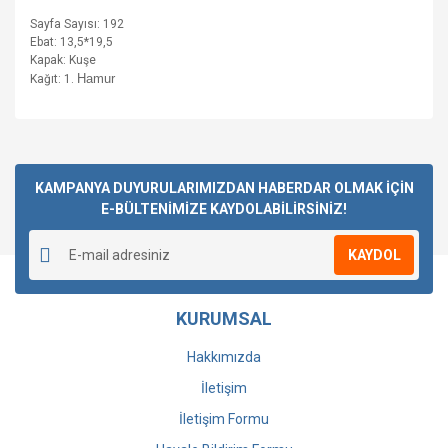
Sayfa Sayısı: 192
Ebat: 13,5*19,5
Kapak: Kuşe
Hamur
Kağıt: 1.
Bu ürüne ilk yorumu siz yapın!
KAMPANYA DUYURULARIMIZDAN HABERDAR OLMAK İÇİN
E-BÜLTENİMİZE KAYDOLABİLİRSİNİZ!
Yorum Yaz
KAYDOL
KURUMSAL
Hakkımızda
İletişim
İletişim Formu