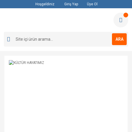
Hoşgeldiniz
Giriş Yap
Üye Ol
ARA