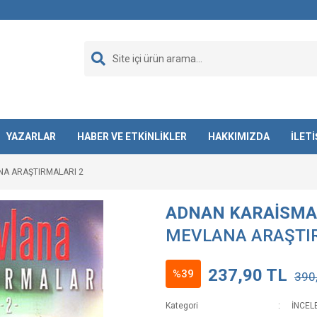
YAZARLAR
HABER VE ETKİNLİKLER
HAKKIMIZDA
İLET
A ARAŞTIRMALARI 2
ADNAN KARAİSMA
MEVLANA ARAŞTI
237,90 TL
%39
390
Kategori
İNCEL