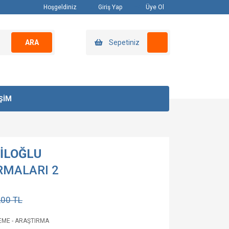
Hoşgeldiniz
Giriş Yap
Üye Ol
ARA
Sepetiniz
İŞİM
İLOĞLU
RMALARI 2
,00 TL
EME - ARAŞTIRMA