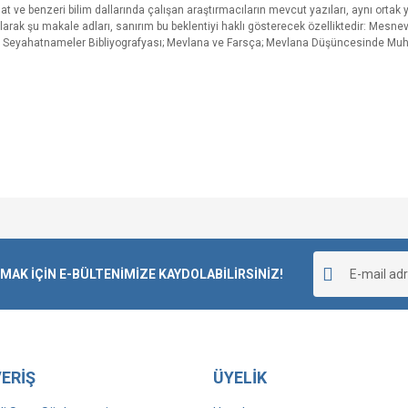
anat ve benzeri bilim dallarında çalışan araştırmacıların mevcut yazıları, aynı orta
 olarak şu makale adları, sanırım bu beklentiyi haklı gösterecek özelliktedir: Mesn
lı Seyahatnameler Bibliyografyası; Mevlana ve Farsça; Mevlana Düşüncesinde Muh
Bu ürüne ilk yorumu siz yapın!
K İÇİN E-BÜLTENİMİZE KAYDOLABİLİRSİNİZ!
Yorum Yaz
ERİŞ
ÜYELİK