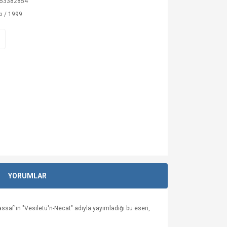
53382854
ı / 1999
YORUMLAR
ssaf'ın "Vesiletü'n-Necat" adıyla yayımladığı bu eseri,