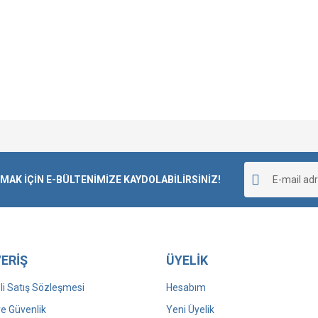
Bu ürüne ilk yorumu siz yapın!
K İÇİN E-BÜLTENİMİZE KAYDOLABİLİRSİNİZ!
Yorum Yaz
ERİŞ
ÜYELİK
i Satış Sözleşmesi
Hesabım
 ve Güvenlik
Yeni Üyelik