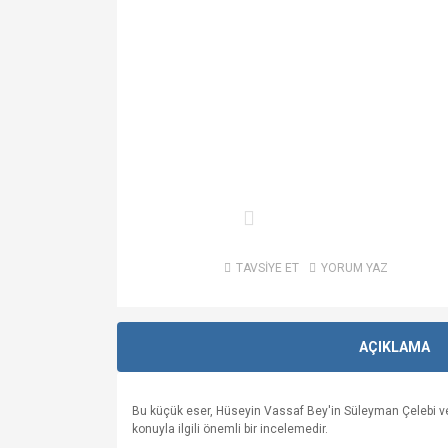
TAVSİYE ET
YORUM YAZ
AÇIKLAMA
Bu küçük eser, Hüseyin Vassaf Bey'in Süleyman Çelebi ve Me
konuyla ilgili önemli bir incelemedir.