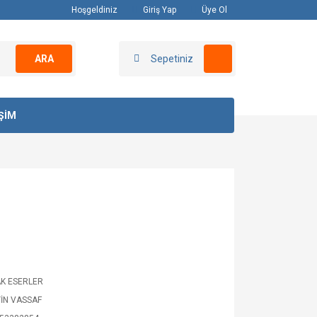
Hoşgeldiniz
Giriş Yap
Üye Ol
ARA
Sepetiniz
İŞİM
K ESERLER
İN VASSAF