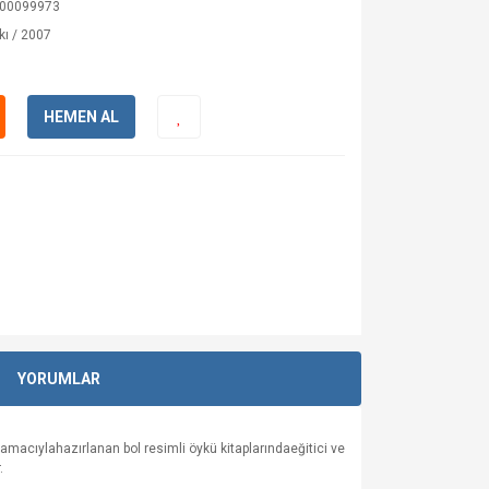
00099973
kı / 2007
HEMEN AL
YORUMLAR
macıylahazırlanan bol resimli öykü kitaplarındaeğitici ve
.