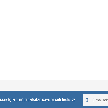
Bu ürüne ilk yorumu siz yapın!
K İÇİN E-BÜLTENİMİZE KAYDOLABİLİRSİNİZ!
Yorum Yaz