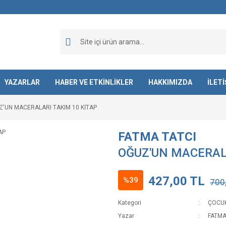
YAZARLAR
HABER VE ETKİNLİKLER
HAKKIMIZDA
İLET
'UN MACERALARI TAKIM 10 KİTAP
FATMA TATCI
OĞUZ'UN MACERALA
427,00 TL
%39
700
Kategori
ÇOCUK
Yazar
FATMA