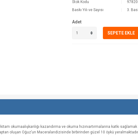
Stok Kodu
97820
Baskı Yılı ve Sayısı
3. Bas
Adet
SEPETE EKLE
kitam okumaalışkanlığı kazandırma ve okuma hızınıartırmalarına katkı sağlamak a
itaptan oluşan Oğuz’un Maceralarıdizisinde birbirinden güzel 10 öykü yeralmaktadır