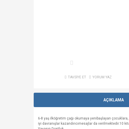
TAVSİYE ET
YORUM YAZ
AÇIKLAMA
6-8 yaş ilköğretim çağı okumaya yenibaşlayan çocuklara, 
iyi davranışlar kazandırıcımesajlar da verilmektedir.10 k
Y
aşasın Dostluk