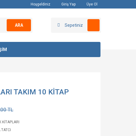
Hoşgeldiniz
Giriş Yap
Üye Ol
ARA
Sepetiniz
İŞİM
RI TAKIM 10 KİTAP
,00 TL
 KİTAPLARI
 TATCI