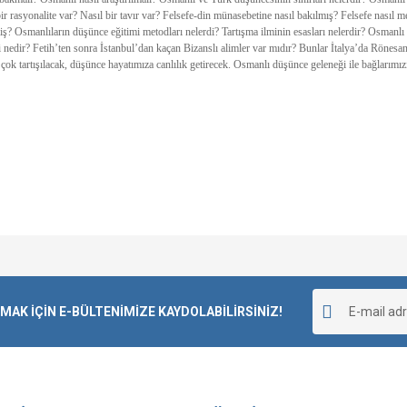
ir rasyonalite var? Nasıl bir tavır var? Felsefe-din münasebetine nasıl bakılmış? Felsefe nasıl me
miş? Osmanlıların düşünce eğitimi metodları nelerdi? Tartışma ilminin esasları nelerdir? Osmanl
 nedir? Fetih’ten sonra İstanbul’dan kaçan Bizanslı alimler var mıdır? Bunlar İtalya’da Rönesa
çok tartışılacak, düşünce hayatımıza canlılık getirecek. Osmanlı düşünce geleneği ile bağlarımız
Bu ürüne ilk yorumu siz yapın!
K İÇİN E-BÜLTENİMİZE KAYDOLABİLİRSİNİZ!
Yorum Yaz