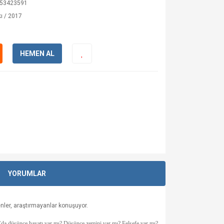
53423591
ı / 2017
HEMEN AL
YORUMLAR
enler, araştırmayanlar konuşuyor.
lı’da düşünce hayatı var mı? Düşünce zemini var mı? Felsefe var mı?