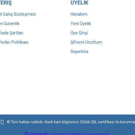
ERİŞ
ÜYELİK
i Satış Sözleşmesi
Hesabım
 ve Güvenlik
Yeni Üyelik
 İade Şartları
Üye Girişi
Veriler Politikası
Şifremi Unuttum
Sepetiniz
© Tüm hakları saklıdır. Kredi kartı bilgileriniz 256bit SSL sertifikası ile korunma
ile
ideasoft
e-