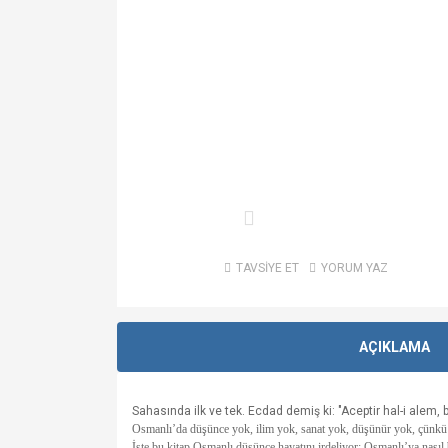
TAVSİYE ET
YORUM YAZ
AÇIKLAMA
S
ahasında ilk ve tek. Ecdad demiş ki: "Aceptir hal-i alem
Osmanlı’da düşünce yok, ilim yok, sanat yok, düşünür yok, çünkü 
İşte bu kitap Osmanlı düşünce hayatını irdeliyor: Osmanlı’ya nasıl