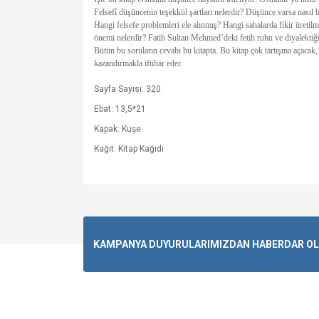
Felsefî düşüncenin teşekkül şartları nelerdir? Düşünce varsa nasıl b
Hangi felsefe problemleri ele alınmış? Hangi sahalarda fikir üretil
önemi nelerdir? Fatih Sultan Mehmed’deki fetih ruhu ve diyalektiği
Bütün bu soruların cevabı bu kitapta. Bu kitap çok tartışma açacak, 
kazandırmakla iftihar eder.
Sayfa Sayısı: 320
Ebat: 13,5*21
Kapak: Kuşe
Kağıt: Kitap Kağıdı
KAMPANYA DUYURULARIMIZDAN HABERDAR OLMA