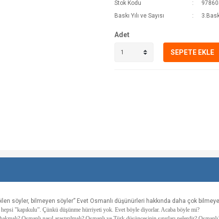
Stok Kodu
97860
Baskı Yılı ve Sayısı
3.Bask
Adet
SEPETE EKLE
, bilen söyler, bilmeyen söyler” Evet Osmanlı düşünürleri hakkında daha çok bilmey
hepsi "kapıkulu”. Çünkü düşünme hürriyeti yok. Evet böyle diyorlar. Acaba böyle mi?
 bakmalı? Osmanlı nasıl araştırılmalı? Osmanlı ve Türk düşüncesinin sınırları nelerdir? Osman