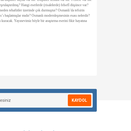
şrulaştırılmış? Hangi eserlerde (risalelerde) felsefî düşünce var?
ı neden tehafütler üzerinde çok durmuştur? Osmanlı’da tefsirin
ns’ı başlatmışlar mıdır? Osmanlı modernleşmesinin esası nelerdir?
ı kuracak. Yayınevimiz böyle bir araştırma eserini fikir hayatına
KAYDOL