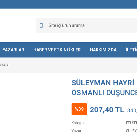
YAZARLAR
HABER VE ETKİNLİKLER
HAKKIMIZDA
İLET
NYASI
SÜLEYMAN HAYRİ 
OSMANLI DÜŞÜNCE
207,40 TL
%39
340
Kategori
FELSE
Yazar
SÜLEY