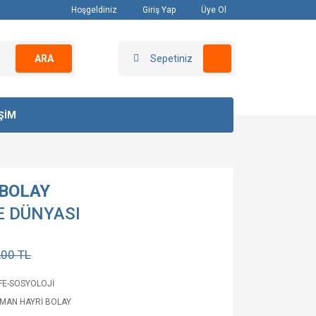
Hoşgeldiniz
Giriş Yap
Üye Ol
ARA
Sepetiniz
İŞİM
BOLAY
 DÜNYASI
,00 TL
FE-SOSYOLOJİ
MAN HAYRİ BOLAY