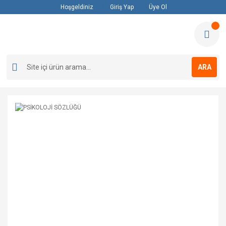
Hoşgeldiniz
Giriş Yap
Üye Ol
ARA