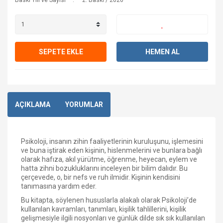
Baskı Yılı ve Sayısı
2. Baskı / 2020
SEPETE EKLE
HEMEN AL
AÇIKLAMA
YORUMLAR
Psikoloji, insanın zihin faaliyetlerinin kuruluşunu, işlemesini
ve buna iştirak eden kişinin, hislenmelerini ve bunlara bağlı
olarak hafıza, akıl yürütme, öğrenme, heyecan, eylem ve
hatta zihni bozukluklarını inceleyen bir bilim dalıdır. Bu
çerçevede, o, bir nefs ve ruh ilmidir. Kişinin kendisini
tanımasına yardım eder.
Bu kitapta, söylenen hususlarla alakalı olarak Psikoloji’de
kullanılan kavramları, tanımları, kişilik tahlillerini, kişilik
gelişmesiyle ilgili nosyonları ve günlük dilde sık sık kullanılan