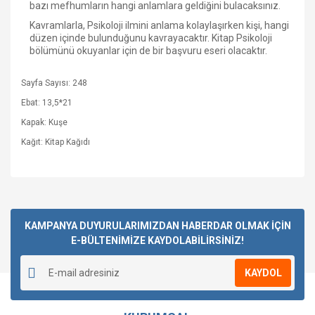
bazı mefhumların hangi anlamlara geldiğini bulacaksınız.
Kavramlarla, Psikoloji ilmini anlama kolaylaşırken kişi, hangi
düzen içinde bulunduğunu kavrayacaktır. Kitap Psikoloji
bölümünü okuyanlar için de bir başvuru eseri olacaktır.
Sayfa Sayısı: 248
Ebat: 13,5*21
Kapak: Kuşe
Kağıt: Kitap Kağıdı
Bu ürüne ilk yorumu siz yapın!
KAMPANYA DUYURULARIMIZDAN HABERDAR OLMAK İÇİN
E-BÜLTENİMİZE KAYDOLABİLİRSİNİZ!
Yorum Yaz
KAYDOL